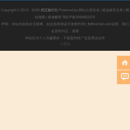
Copyright © 2012 - 2026
武汉旅行社
Powered by
网站分类目录
|
精选推荐文章
|
网
站地图
|
疑难解答
鄂ICP备55648522号
声明：本站内容来自互联网，如信息有错误可发邮件到f_fb#foxmail.com说明，我们
会及时纠正，谢谢
本站仅为个人兴趣爱好，不接盈利性广告及商业合作
小男孩