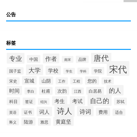
公告
标签
唐代
专业
作者
中国
品牌
南宋
宋代
大学
学校
学院
国子监
学科
学生
宣城
山阴
您的
宋史
工作
工程
技术
的人
时间
次韵
杜甫
白居易
李白
江西
自己的
考生
考试
科目
签证
苏轼
绍兴
诗人
诗词
词人
费用
证书
英语
适合
黄庭坚
陆游
雅思
释义