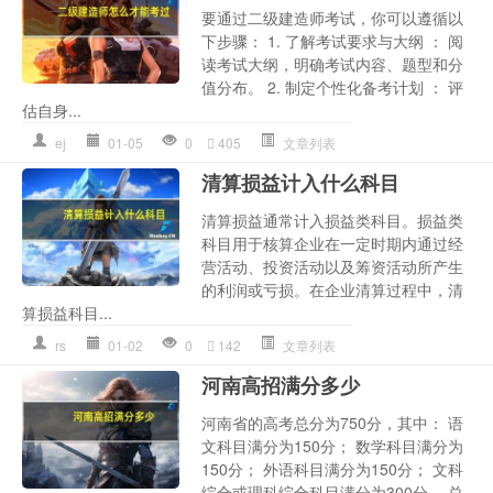
要通过二级建造师考试，你可以遵循以
下步骤： 1. 了解考试要求与大纲 ： 阅
读考试大纲，明确考试内容、题型和分
值分布。 2. 制定个性化备考计划 ： 评
估自身...
ej
01-05
0
405
文章列表
清算损益计入什么科目
清算损益通常计入损益类科目。损益类
科目用于核算企业在一定时期内通过经
营活动、投资活动以及筹资活动所产生
的利润或亏损。在企业清算过程中，清
算损益科目...
rs
01-02
0
142
文章列表
河南高招满分多少
河南省的高考总分为750分，其中： 语
文科目满分为150分； 数学科目满分为
150分； 外语科目满分为150分； 文科
综合或理科综合科目满分为300分。 总