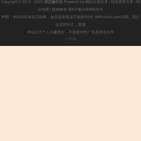
Copyright © 2012 - 2026
武汉旅行社
Powered by
网站分类目录
|
精选推荐文章
|
网
站地图
|
疑难解答
鄂ICP备55648522号
声明：本站内容来自互联网，如信息有错误可发邮件到f_fb#foxmail.com说明，我们
会及时纠正，谢谢
本站仅为个人兴趣爱好，不接盈利性广告及商业合作
小男孩