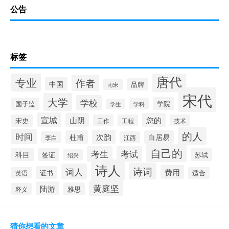
公告
标签
唐代
专业
作者
中国
品牌
南宋
宋代
大学
学校
学院
国子监
学科
学生
宣城
山阴
您的
宋史
工作
工程
技术
的人
时间
次韵
杜甫
白居易
李白
江西
自己的
考生
考试
科目
签证
苏轼
绍兴
诗人
诗词
词人
费用
证书
英语
适合
黄庭坚
陆游
雅思
释义
猜你想看的文章