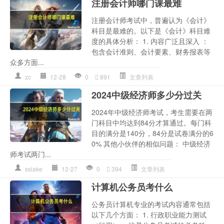
注册会计师哪门课最难
注册会计师考试中，普遍认为《会计》
科目是最难的。以下是《会计》科目难
度的具体分析： 1. 内容广泛且深入 ：
包含会计准则、会计要素、财务报表等
众多方面...
zc
12-28
0
891
文章列表
2024中级经济师多少分过关
2024年中级经济师考试，考生需要在两
门科目中均达到84分才算通过。每门科
目的满分是140分，84分是试卷满分的6
0% 其他小伙伴的相似问题： 中级经济
师考试两门...
sslake
12-27
0
394
文章列表
计算机公务员考什么
公务员计算机专业的考试内容通常包括
以下几个方面： 1. 行政职业能力测试