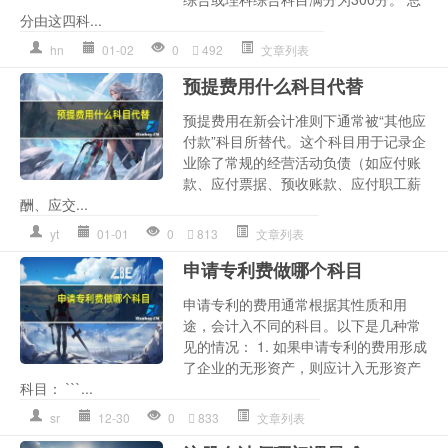
分由这四科...
hn
01-02
0
492
文章列表
预提费用什么科目代替
预提费用在新会计准则下通常被“其他应
付款”科目所替代。这个科目用于记录企
业除了常规的经营活动负债（如应付账
款、应付票据、预收账款、应付职工薪
酬、应交...
yt
01-01
0
813
文章列表
申请专利费做哪个科目
申请专利的费用通常根据其性质和用
途，会计入不同的科目。以下是几种常
见的情况： 1. 如果申请专利的费用形成
了企业的无形资产，则应计入无形资产
科目： ```...
sr
12-30
0
833
文章列表