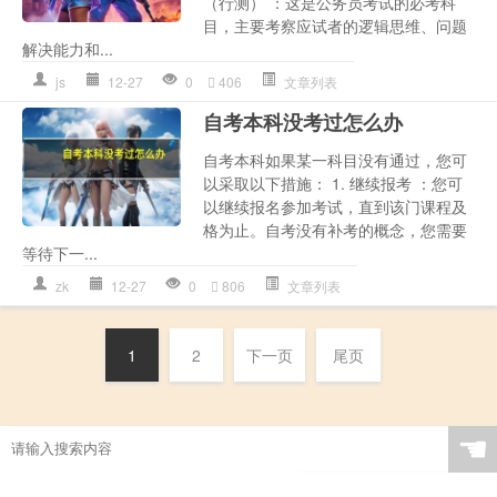
（行测） ：这是公务员考试的必考科
目，主要考察应试者的逻辑思维、问题
解决能力和...
js
12-27
0
406
文章列表
自考本科没考过怎么办
自考本科如果某一科目没有通过，您可
以采取以下措施： 1. 继续报考 ：您可
以继续报名参加考试，直到该门课程及
格为止。自考没有补考的概念，您需要
等待下一...
zk
12-27
0
806
文章列表
1
2
下一页
尾页
☚