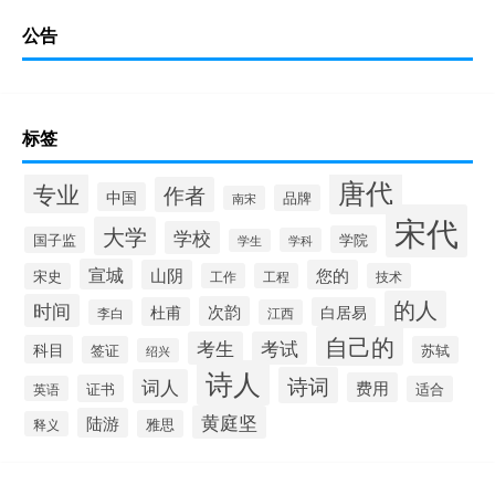
公告
标签
唐代
专业
作者
中国
品牌
南宋
宋代
大学
学校
学院
国子监
学科
学生
宣城
山阴
您的
宋史
工作
工程
技术
的人
时间
次韵
杜甫
白居易
李白
江西
自己的
考生
考试
科目
签证
苏轼
绍兴
诗人
诗词
词人
费用
证书
英语
适合
黄庭坚
陆游
雅思
释义