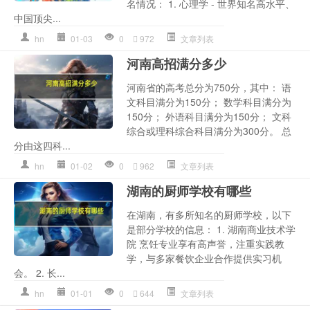
名情况： 1. 心理学 - 世界知名高水平、
中国顶尖...
hn
01-03
0
972
文章列表
河南高招满分多少
河南省的高考总分为750分，其中： 语
文科目满分为150分； 数学科目满分为
150分； 外语科目满分为150分； 文科
综合或理科综合科目满分为300分。 总
分由这四科...
hn
01-02
0
962
文章列表
湖南的厨师学校有哪些
在湖南，有多所知名的厨师学校，以下
是部分学校的信息： 1. 湖南商业技术学
院 烹饪专业享有高声誉，注重实践教
学，与多家餐饮企业合作提供实习机
会。 2. 长...
hn
01-01
0
644
文章列表