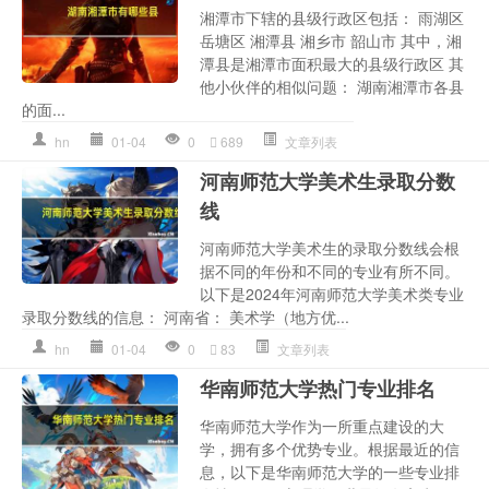
湘潭市下辖的县级行政区包括： 雨湖区
岳塘区 湘潭县 湘乡市 韶山市 其中，湘
潭县是湘潭市面积最大的县级行政区 其
他小伙伴的相似问题： 湖南湘潭市各县
的面...
hn
01-04
0
689
文章列表
河南师范大学美术生录取分数
线
河南师范大学美术生的录取分数线会根
据不同的年份和不同的专业有所不同。
以下是2024年河南师范大学美术类专业
录取分数线的信息： 河南省： 美术学（地方优...
hn
01-04
0
83
文章列表
华南师范大学热门专业排名
华南师范大学作为一所重点建设的大
学，拥有多个优势专业。根据最近的信
息，以下是华南师范大学的一些专业排