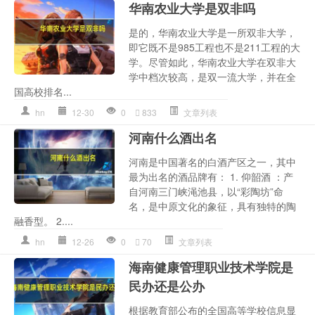
华南农业大学是双非吗
是的，华南农业大学是一所双非大学，
即它既不是985工程也不是211工程的大
学。尽管如此，华南农业大学在双非大
学中档次较高，是双一流大学，并在全
国高校排名...
hn
12-30
0
833
文章列表
河南什么酒出名
河南是中国著名的白酒产区之一，其中
最为出名的酒品牌有： 1. 仰韶酒 ：产
自河南三门峡渑池县，以“彩陶坊”命
名，是中原文化的象征，具有独特的陶
融香型。 2....
hn
12-26
0
70
文章列表
海南健康管理职业技术学院是
民办还是公办
根据教育部公布的全国高等学校信息显