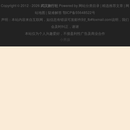
Copyright © 2012 - 2026
武汉旅行社
Powered by
网站分类目录
|
精选推荐文章
|
网
站地图
|
疑难解答
鄂ICP备55648522号
声明：本站内容来自互联网，如信息有错误可发邮件到f_fb#foxmail.com说明，我们
会及时纠正，谢谢
本站仅为个人兴趣爱好，不接盈利性广告及商业合作
小男孩