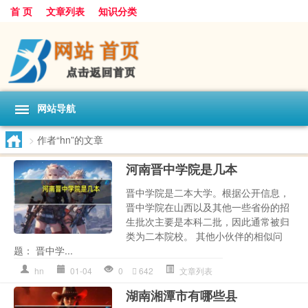
首 页
文章列表
知识分类
网站导航
>
作者“hn”的文章
河南晋中学院是几本
晋中学院是二本大学。根据公开信息，
晋中学院在山西以及其他一些省份的招
生批次主要是本科二批，因此通常被归
类为二本院校。 其他小伙伴的相似问
题： 晋中学...
hn
01-04
0
642
文章列表
湖南湘潭市有哪些县