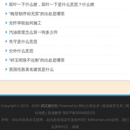
双叶一下什么梗，双叶一下是什么意思？什么梗
“晚登朝序却无荣”的出处是哪里
光纤串联如何施工
汽油密度怎么算一吨多少升
失守是什么意思
分外什么意思
“碎玉明珠不论斛”的出处是哪里
英国伦敦著名建筑是什么
Copyright © 2012 - 2026
武汉旅行社
Powered by
网站分类目录
|
精选推荐文章
|
网
站地图
|
疑难解答
鄂ICP备55648522号
声明：本站内容来自互联网，如信息有错误可发邮件到f_fb#foxmail.com说明，我们
会及时纠正，谢谢