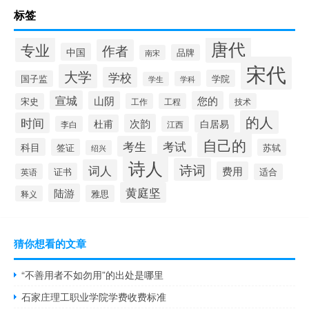
标签
唐代
专业
作者
中国
品牌
南宋
宋代
大学
学校
学院
国子监
学科
学生
宣城
山阴
您的
宋史
工作
工程
技术
的人
时间
次韵
杜甫
白居易
李白
江西
自己的
考生
考试
科目
签证
苏轼
绍兴
诗人
诗词
词人
费用
证书
英语
适合
黄庭坚
陆游
雅思
释义
猜你想看的文章
“不善用者不如勿用”的出处是哪里
石家庄理工职业学院学费收费标准