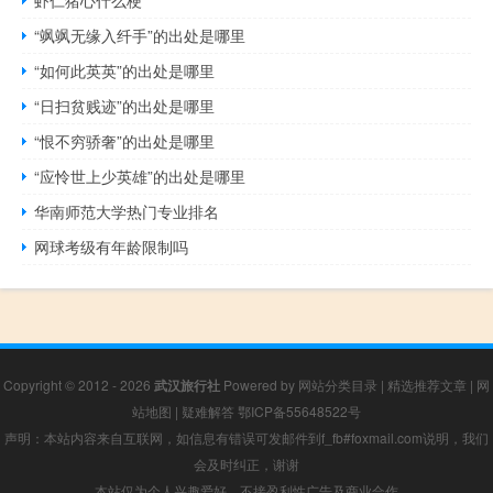
虾仁猪心什么梗
“飒飒无缘入纤手”的出处是哪里
“如何此英英”的出处是哪里
“日扫贫贱迹”的出处是哪里
“恨不穷骄奢”的出处是哪里
“应怜世上少英雄”的出处是哪里
华南师范大学热门专业排名
网球考级有年龄限制吗
Copyright © 2012 - 2026
武汉旅行社
Powered by
网站分类目录
|
精选推荐文章
|
网
站地图
|
疑难解答
鄂ICP备55648522号
声明：本站内容来自互联网，如信息有错误可发邮件到f_fb#foxmail.com说明，我们
会及时纠正，谢谢
本站仅为个人兴趣爱好，不接盈利性广告及商业合作