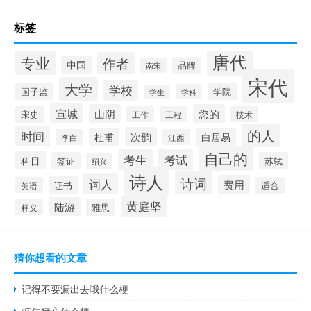
标签
唐代
专业
作者
中国
品牌
南宋
宋代
大学
学校
学院
国子监
学科
学生
宣城
山阴
您的
宋史
工作
工程
技术
的人
时间
次韵
杜甫
白居易
李白
江西
自己的
考生
考试
科目
签证
苏轼
绍兴
诗人
诗词
词人
费用
证书
英语
适合
黄庭坚
陆游
雅思
释义
猜你想看的文章
记得不要漏出去哦什么梗