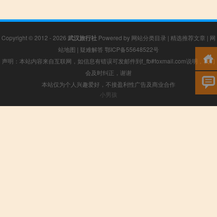
Copyright © 2012 - 2026
武汉旅行社
Powered by
网站分类目录
|
精选推荐文章
|
网
站地图
|
疑难解答
鄂ICP备55648522号
声明：本站内容来自互联网，如信息有错误可发邮件到f_fb#foxmail.com说明，我们
会及时纠正，谢谢
本站仅为个人兴趣爱好，不接盈利性广告及商业合作
小男孩