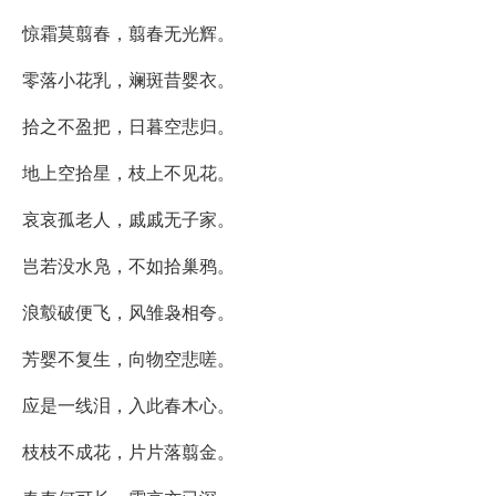
惊霜莫翦春，翦春无光辉。
零落小花乳，斓斑昔婴衣。
拾之不盈把，日暮空悲归。
地上空拾星，枝上不见花。
哀哀孤老人，戚戚无子家。
岂若没水凫，不如拾巢鸦。
浪鷇破便飞，风雏袅相夸。
芳婴不复生，向物空悲嗟。
应是一线泪，入此春木心。
枝枝不成花，片片落翦金。