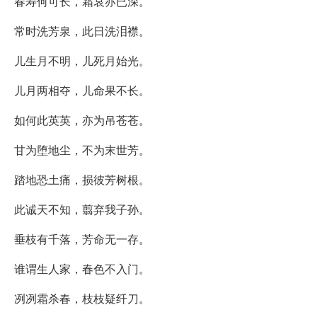
春寿何可长，霜哀亦已深。
常时洗芳泉，此日洗泪襟。
儿生月不明，儿死月始光。
儿月两相夺，儿命果不长。
如何此英英，亦为吊苍苍。
甘为堕地尘，不为末世芳。
踏地恐土痛，损彼芳树根。
此诚天不知，翦弃我子孙。
垂枝有千落，芳命无一存。
谁谓生人家，春色不入门。
冽冽霜杀春，枝枝疑纤刀。