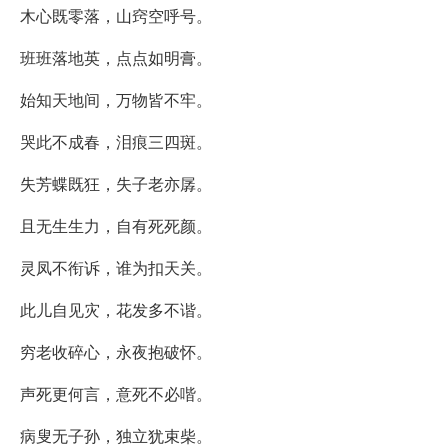
木心既零落，山窍空呼号。
班班落地英，点点如明膏。
始知天地间，万物皆不牢。
哭此不成春，泪痕三四斑。
失芳蝶既狂，失子老亦孱。
且无生生力，自有死死颜。
灵凤不衔诉，谁为扣天关。
此儿自见灾，花发多不谐。
穷老收碎心，永夜抱破怀。
声死更何言，意死不必喈。
病叟无子孙，独立犹束柴。