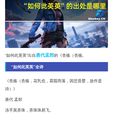
唐代
孟郊
“如何此英英”出自
的《杏殇（杏殇。
“如何此英英”全诗
《杏殇（杏殇，花乳也，霜翦而落，因悲昔婴，故作是
诗）》
唐代 孟郊
冻手莫弄珠，弄珠珠易飞。