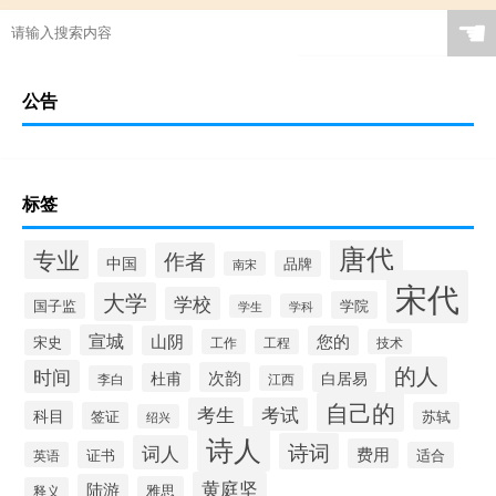
☚
公告
标签
唐代
专业
作者
中国
品牌
南宋
宋代
大学
学校
学院
国子监
学科
学生
宣城
山阴
您的
宋史
工作
工程
技术
的人
时间
次韵
杜甫
白居易
李白
江西
自己的
考生
考试
科目
签证
苏轼
绍兴
诗人
诗词
词人
费用
证书
英语
适合
黄庭坚
陆游
雅思
释义