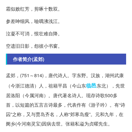
霜似败红芳，剪啄十数双。
参差呻细风，噞喁沸浅江。
泣凝不可消，恨壮难自降。
空遗旧日影，怨彼小书窗。
作者简介(孟郊)
孟郊，(751～814)，唐代诗人。字东野。汉族，湖州武康
临邑
（今浙江德清）人，祖籍平昌（今山东
东北），先世
居洛阳（今属河南）。唐代著名诗人。现存诗歌500多
首，以短篇的五言古诗最多，代表作有《游子吟》。有“诗
囚”之称，又与贾岛齐名，人称“郊寒岛瘦”。元和九年，在
阌乡(今河南灵宝)因病去世。张籍私谥为贞曜先生。