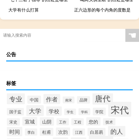
大学有什么打算
正六边形的每个内角的度数是
☚
公告
标签
唐代
专业
作者
中国
品牌
南宋
宋代
大学
学校
学院
国子监
学科
学生
宣城
山阴
您的
宋史
工作
工程
技术
的人
时间
次韵
杜甫
白居易
李白
江西