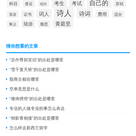
自己的
考生
考试
科目
签证
苏轼
绍兴
诗人
诗词
词人
费用
证书
英语
适合
黄庭坚
陆游
雅思
释义
猜你想看的文章
“且作尊前笑侣”的出处是哪里
“雪干复夭矫”的出处是哪里
殷商古都在哪里
空单意思是什么
“倦倚绣帘”的出处是哪里
专业的人做专业的事怎么表达
“倒影青相接”的出处是哪里
怎么样去新西兰留学