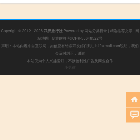
Copyright © 2012 - 2026
武汉旅行社
Powered by
网站分类目录
|
精选推荐文章
|
网
站地图
|
疑难解答
鄂ICP备55648522号
声明：本站内容来自互联网，如信息有错误可发邮件到f_fb#foxmail.com说明，我们
会及时纠正，谢谢
本站仅为个人兴趣爱好，不接盈利性广告及商业合作
小男孩