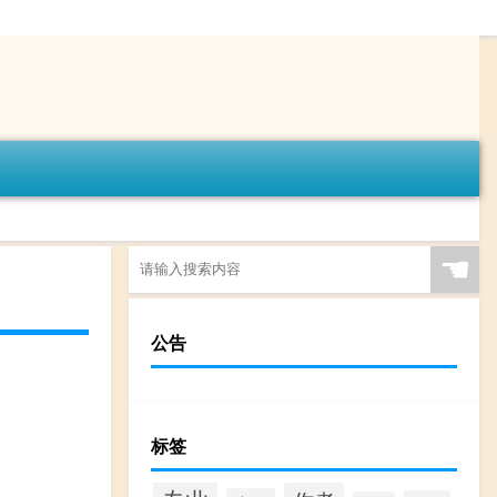
☚
公告
标签