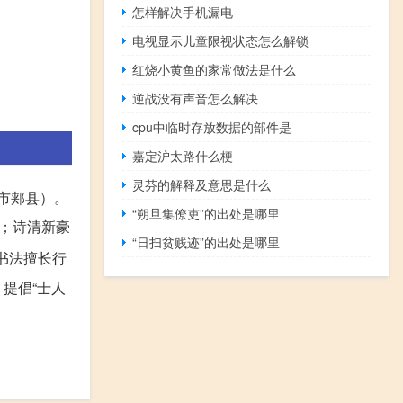
怎样解决手机漏电
电视显示儿童限视状态怎么解锁
红烧小黄鱼的家常做法是什么
逆战没有声音怎么解决
cpu中临时存放数据的部件是
嘉定沪太路什么梗
灵芬的解释及意思是什么
山市郏县）。
“朔旦集僚吏”的出处是哪里
；诗清新豪
“日扫贫贱迹”的出处是哪里
书法擅长行
提倡“士人