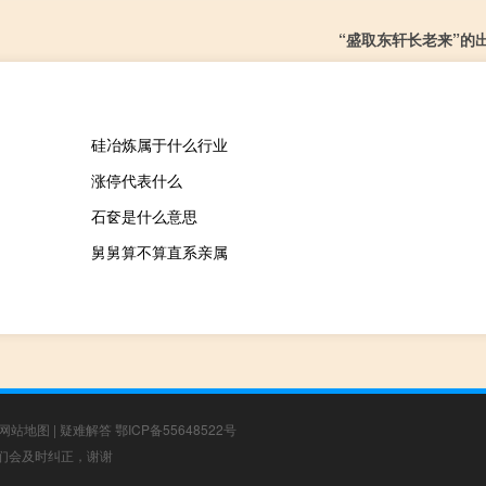
“盛取东轩长老来”的
硅冶炼属于什么行业
涨停代表什么
石奁是什么意思
舅舅算不算直系亲属
网站地图
|
疑难解答
鄂ICP备55648522号
，我们会及时纠正，谢谢