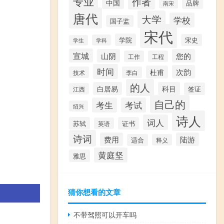
专业
作者
中国
品牌
南宋
唐代
大学
学校
国子监
宋代
学院
宋史
学科
学生
宣城
山阴
您的
工作
工程
时间
次韵
杜甫
技术
李白
的人
白居易
科目
签证
江西
自己的
考生
考试
绍兴
诗人
词人
苏轼
证书
英语
诗词
费用
陆游
适合
释义
黄庭坚
雅思
猜你想看的文章
不带驾照可以开车吗