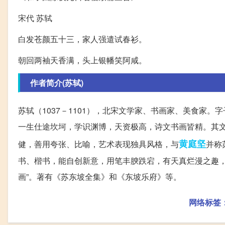
宋代 苏轼
白发苍颜五十三，家人强遣试春衫。
朝回两袖天香满，头上银幡笑阿咸。
作者简介(苏轼)
苏轼（1037－1101），北宋文学家、书画家、美食家
一生仕途坎坷，学识渊博，天资极高，诗文书画皆精。其文
黄庭坚
健，善用夸张、比喻，艺术表现独具风格，与
并称
书、楷书，能自创新意，用笔丰腴跌宕，有天真烂漫之趣，
画”。著有《苏东坡全集》和《东坡乐府》等。
网络标签