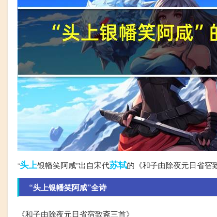
头上
苏轼
“
银幡笑阿咸”出自宋代
的《和子由除夜元日省宿
“头上银幡笑阿咸”全诗
《和子由除夜元日省宿致斋三首》