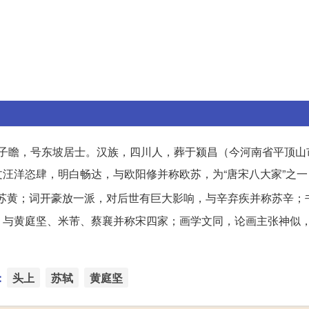
。字子瞻，号东坡居士。汉族，四川人，葬于颍昌（今河南省平顶
汪洋恣肆，明白畅达，与欧阳修并称欧苏，为“唐宋八大家”之一
苏黄；词开豪放一派，对后世有巨大影响，与辛弃疾并称苏辛；
与黄庭坚、米芾、蔡襄并称宋四家；画学文同，论画主张神似，
：
头上
苏轼
黄庭坚