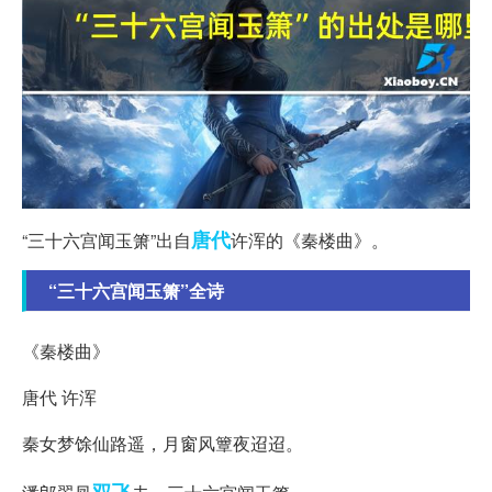
唐代
“三十六宫闻玉箫”出自
许浑的《秦楼曲》。
“三十六宫闻玉箫”全诗
《秦楼曲》
唐代 许浑
秦女梦馀仙路遥，月窗风簟夜迢迢。
双飞