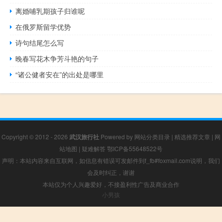
离婚哺乳期孩子归谁呢
在俄罗斯留学优势
诗句结尾怎么写
晚春写花木争芳斗艳的句子
“诸公健者安在”的出处是哪里
Copyright © 2012 - 2026
武汉旅行社
Powered by
网站分类目录
|
精选推荐文章
|
网
站地图
|
疑难解答
鄂ICP备55648522号
声明：本站内容来自互联网，如信息有错误可发邮件到f_fb#foxmail.com说明，我们
会及时纠正，谢谢
本站仅为个人兴趣爱好，不接盈利性广告及商业合作
小男孩