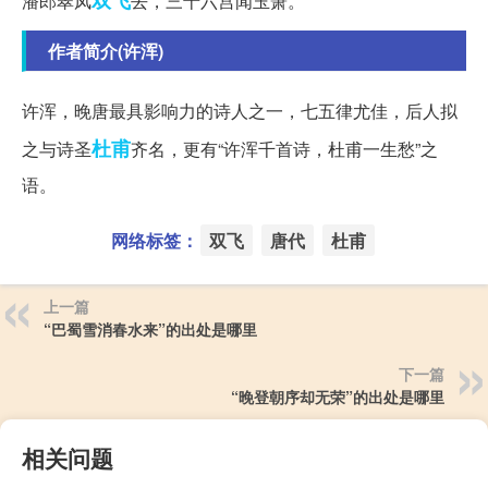
潘郎翠凤
去，三十六宫闻玉箫。
作者简介(许浑)
许浑，晚唐最具影响力的诗人之一，七五律尤佳，后人拟
杜甫
之与诗圣
齐名，更有“许浑千首诗，杜甫一生愁”之
语。
网络标签：
双飞
唐代
杜甫
上一篇
“巴蜀雪消春水来”的出处是哪里
下一篇
“晚登朝序却无荣”的出处是哪里
相关问题