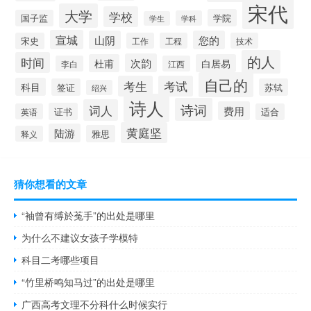
宋代
大学
学校
学院
国子监
学科
学生
宣城
山阴
您的
宋史
工作
工程
技术
的人
时间
次韵
杜甫
白居易
李白
江西
自己的
考生
考试
科目
签证
苏轼
绍兴
诗人
诗词
词人
费用
证书
英语
适合
黄庭坚
陆游
雅思
释义
猜你想看的文章
“袖曾有缚於菟手”的出处是哪里
为什么不建议女孩子学模特
科目二考哪些项目
“竹里桥鸣知马过”的出处是哪里
广西高考文理不分科什么时候实行