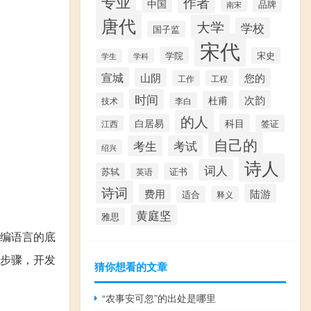
专业
作者
中国
品牌
南宋
唐代
大学
学校
国子监
宋代
学院
宋史
学科
学生
宣城
山阴
您的
工作
工程
时间
次韵
杜甫
技术
李白
的人
白居易
科目
签证
江西
自己的
考生
考试
绍兴
诗人
词人
苏轼
证书
英语
诗词
费用
陆游
适合
释义
黄庭坚
雅思
汇编语言的底
等步骤，开发
猜你想看的文章
“农事安可忽”的出处是哪里