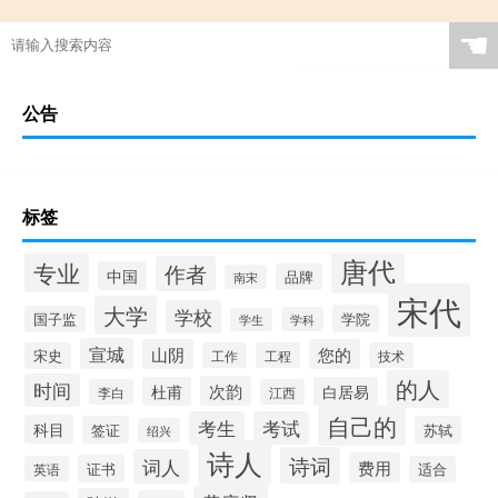
☚
公告
标签
唐代
专业
作者
中国
品牌
南宋
宋代
大学
学校
学院
国子监
学科
学生
宣城
山阴
您的
宋史
工作
工程
技术
的人
时间
次韵
杜甫
白居易
李白
江西
自己的
考生
考试
科目
签证
苏轼
绍兴
诗人
诗词
词人
费用
证书
英语
适合