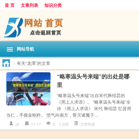
首 页
文章列表
知识分类
网站导航
>
有关“龙潭”的文章
“略寒温头号来端”的出处是哪
里
“略寒温头号来端”出自宋代释绍昙的
《周上人求语》。 “略寒温头号来端”全
诗 《周上人求语》 宋代 释绍昙 忆昔周
当仁，手握金刚杵。 愤气向南方，誓灭诸魔子...
jzl
11-17
0
206
文章列表