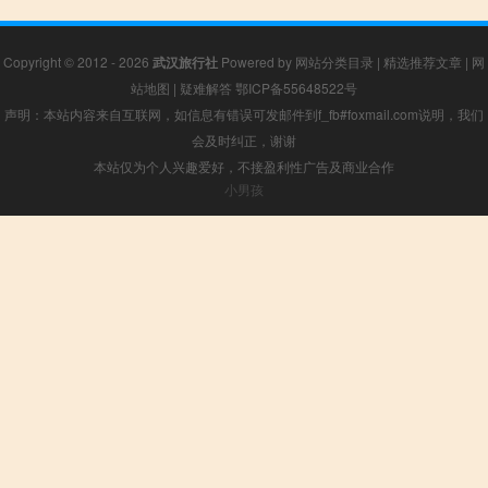
Copyright © 2012 - 2026
武汉旅行社
Powered by
网站分类目录
|
精选推荐文章
|
网
站地图
|
疑难解答
鄂ICP备55648522号
声明：本站内容来自互联网，如信息有错误可发邮件到f_fb#foxmail.com说明，我们
会及时纠正，谢谢
本站仅为个人兴趣爱好，不接盈利性广告及商业合作
小男孩