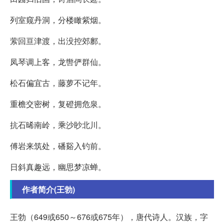
列室窥丹洞，分楼瞰紫烟。
萦回亘津渡，出没控郊鄽。
凤琴调上客，龙辔俨群仙。
松石偏宜古，藤萝不记年。
重檐交密树，复磴拥危泉。
抗石晞南岭，乘沙眇北川。
傅岩来筑处，磻谿入钓前。
日斜真趣远，幽思梦凉蝉。
作者简介(王勃)
王勃（649或650～676或675年），唐代诗人。汉族，字