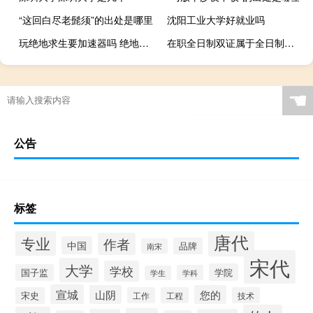
“这回白尽老髭须”的出处是哪里
沈阳工业大学好就业吗
玩绝地求生要加速器吗 绝地求生加速器哪个好
在职全日制双证属于全日制吗含金量如何
☚
公告
标签
唐代
专业
作者
中国
品牌
南宋
宋代
大学
学校
学院
国子监
学科
学生
宣城
山阴
您的
宋史
工作
工程
技术