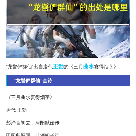
王勃
曲水
“龙辔俨群仙”出自唐代
的《三月
宴得烟字》。
“龙辔俨群仙”全诗
《三月曲水宴得烟字》
唐代 王勃
彭泽官初去，河阳赋始传。
田园归旧国，诗酒间长筵。