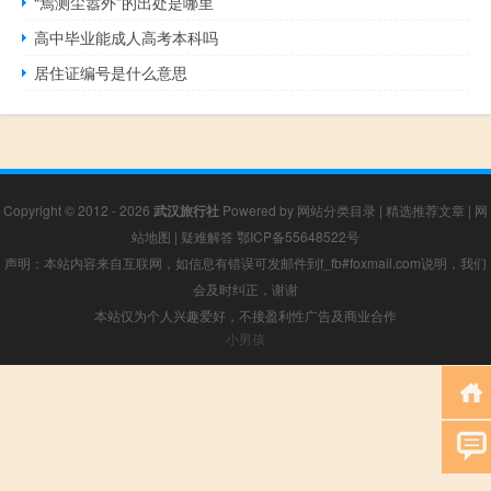
“焉测尘嚣外”的出处是哪里
高中毕业能成人高考本科吗
居住证编号是什么意思
Copyright © 2012 - 2026
武汉旅行社
Powered by
网站分类目录
|
精选推荐文章
|
网
站地图
|
疑难解答
鄂ICP备55648522号
声明：本站内容来自互联网，如信息有错误可发邮件到f_fb#foxmail.com说明，我们
会及时纠正，谢谢
本站仅为个人兴趣爱好，不接盈利性广告及商业合作
小男孩