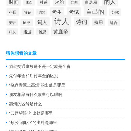
的人
时间
次韵
杜甫
白居易
李白
江西
自己的
考生
考试
科目
签证
苏轼
绍兴
诗人
诗词
词人
费用
证书
英语
适合
黄庭坚
陆游
雅思
释义
猜你想看的文章
酒驾交通事故是不是一定就是全责
先付年金和后付年金的区别
“晓盘青泥上高烟”的出处是哪里
朋友相聚有什么歌曲可以唱啊
惠州的区号是什么
“云遮望眼”的出处是哪里
“烦公问健否”的出处是哪里