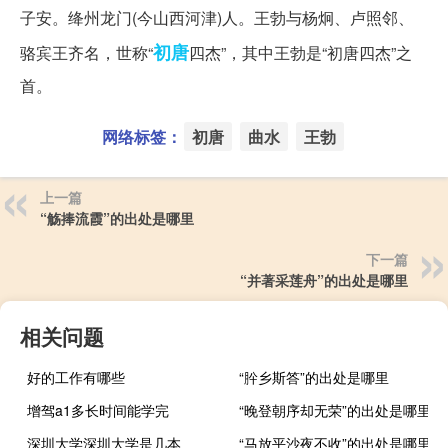
子安。绛州龙门(今山西河津)人。王勃与杨炯、卢照邻、
初唐
骆宾王齐名，世称“
四杰”，其中王勃是“初唐四杰”之
首。
网络标签：
初唐
曲水
王勃
上一篇
“觞捧流霞”的出处是哪里
下一篇
“并著采莲舟”的出处是哪里
相关问题
好的工作有哪些
“肸乡斯答”的出处是哪里
增驾a1多长时间能学完
“晚登朝序却无荣”的出处是哪里
深圳大学深圳大学是几本
“马放平沙夜不收”的出处是哪里