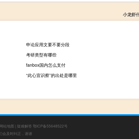
小龙虾
申论应用文要不要分段
考研类型有哪些
fanbox国内怎么支付
“此心宜识察”的出处是哪里
网站地图
|
疑难解答
鄂ICP备55648522号
，我们会及时纠正，谢谢