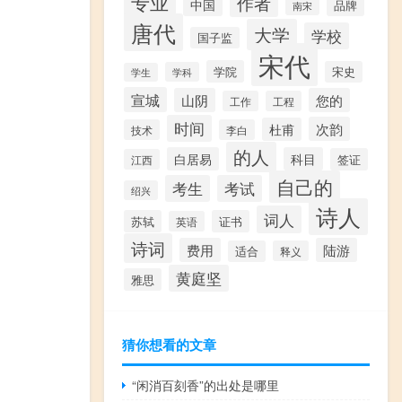
专业
作者
中国
品牌
南宋
唐代
大学
学校
国子监
宋代
学院
宋史
学科
学生
宣城
山阴
您的
工作
工程
时间
次韵
杜甫
技术
李白
的人
白居易
科目
签证
江西
自己的
考生
考试
绍兴
诗人
词人
苏轼
证书
英语
诗词
费用
陆游
适合
释义
黄庭坚
雅思
猜你想看的文章
“闲消百刻香”的出处是哪里