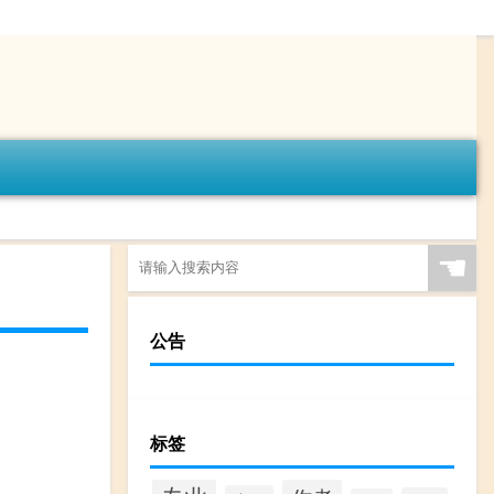
☚
公告
标签