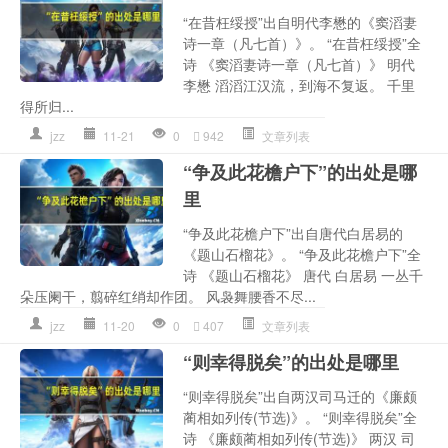
“在昔枉绥授”出自明代李懋的《窦滔妻
诗一章（凡七首）》。 “在昔枉绥授”全
诗 《窦滔妻诗一章（凡七首）》 明代
李懋 滔滔江汉流，到海不复返。 千里
得所归...
jzz
11-21
0
942
文章列表
“争及此花檐户下”的出处是哪
里
“争及此花檐户下”出自唐代白居易的
《题山石榴花》。 “争及此花檐户下”全
诗 《题山石榴花》 唐代 白居易 一丛千
朵压阑干，翦碎红绡却作团。 风袅舞腰香不尽...
jzz
11-20
0
407
文章列表
“则幸得脱矣”的出处是哪里
“则幸得脱矣”出自两汉司马迁的《廉颇
蔺相如列传(节选)》。 “则幸得脱矣”全
诗 《廉颇蔺相如列传(节选)》 两汉 司