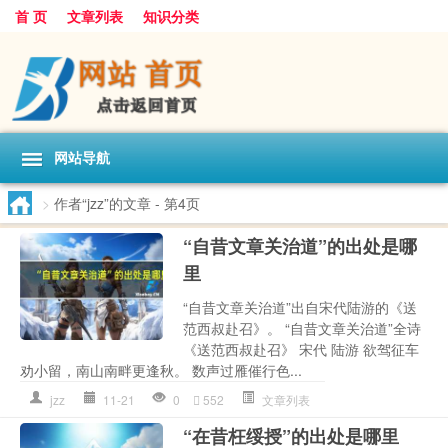
首 页
文章列表
知识分类
网站导航
>
作者“jzz”的文章
- 第4页
“自昔文章关治道”的出处是哪
里
“自昔文章关治道”出自宋代陆游的《送
范西叔赴召》。 “自昔文章关治道”全诗
《送范西叔赴召》 宋代 陆游 欲驾征车
劝小留，南山南畔更逢秋。 数声过雁催行色...
jzz
11-21
0
552
文章列表
“在昔枉绥授”的出处是哪里