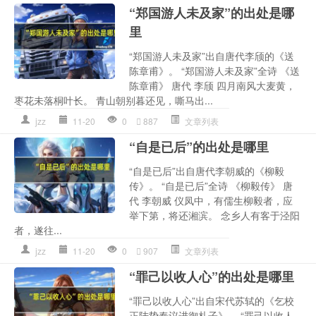
“郑国游人未及家”的出处是哪
里
“郑国游人未及家”出自唐代李颀的《送
陈章甫》。 “郑国游人未及家”全诗 《送
陈章甫》 唐代 李颀 四月南风大麦黄，
枣花未落桐叶长。 青山朝别暮还见，嘶马出...
jzz
11-20
0
887
文章列表
“自是已后”的出处是哪里
“自是已后”出自唐代李朝威的《柳毅
传》。 “自是已后”全诗 《柳毅传》 唐
代 李朝威 仪凤中，有儒生柳毅者，应
举下第，将还湘滨。 念乡人有客于泾阳
者，遂往...
jzz
11-20
0
907
文章列表
“罪己以收人心”的出处是哪里
“罪己以收人心”出自宋代苏轼的《乞校
正陆贽奏议进御札子》。 “罪己以收人