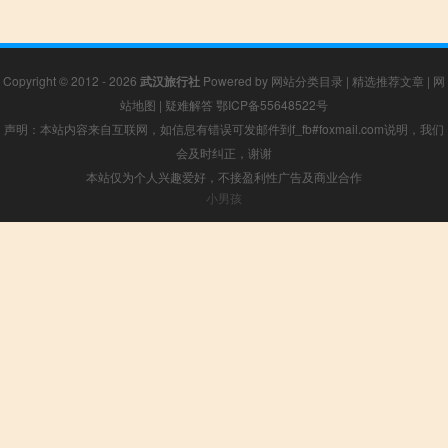
Copyright © 2012 - 2026
武汉旅行社
Powered by
网站分类目录
|
精选推荐文章
|
网
站地图
|
疑难解答
鄂ICP备55648522号
声明：本站内容来自互联网，如信息有错误可发邮件到f_fb#foxmail.com说明，我们
会及时纠正，谢谢
本站仅为个人兴趣爱好，不接盈利性广告及商业合作
小男孩