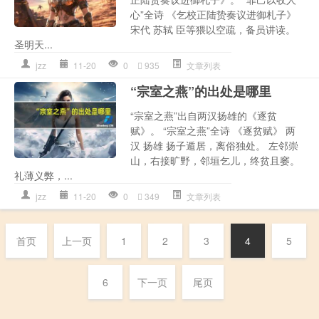
心”全诗 《乞校正陆贽奏议进御札子》
宋代 苏轼 臣等猥以空疏，备员讲读。
圣明天...
jzz
11-20
0
935
文章列表
“宗室之燕”的出处是哪里
“宗室之燕”出自两汉扬雄的《逐贫
赋》。 “宗室之燕”全诗 《逐贫赋》 两
汉 扬雄 扬子遁居，离俗独处。 左邻崇
山，右接旷野，邻垣乞儿，终贫且窭。
礼薄义弊，...
jzz
11-20
0
349
文章列表
首页
上一页
1
2
3
4
5
6
下一页
尾页