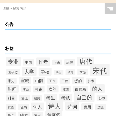
☚
公告
标签
唐代
专业
作者
中国
品牌
南宋
宋代
大学
学校
学院
国子监
学科
学生
宣城
山阴
您的
宋史
工作
工程
技术
的人
时间
次韵
杜甫
白居易
李白
江西
自己的
考生
考试
科目
签证
苏轼
绍兴
诗人
诗词
词人
费用
证书
英语
适合
黄庭坚
陆游
雅思
释义