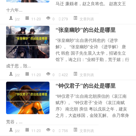
马迁 廉颇者，赵之良将也。 赵惠文王
十六年...
jzz
11-20
0
279
文章列表
“张皇幽眇”的出处是哪里
“张皇幽眇”出自唐代韩愈的《进学
解》。 “张皇幽眇”全诗 《进学解》 唐
代 韩愈 国子先生晨入太学，招诸生立
馆下，诲之曰：“业精于勤，荒于嬉；行
成于思，毁...
jzz
11-20
0
422
文章列表
“钟仪君子”的出处是哪里
“钟仪君子”出自南北朝庾信的《哀江南
赋序》。 “钟仪君子”全诗 《哀江南赋
序》 南北朝 庾信 粤以戊辰之年，建亥
之月，大盗移国，金陵瓦解。 余乃窜身
荒谷，...
jzz
11-20
0
756
文章列表