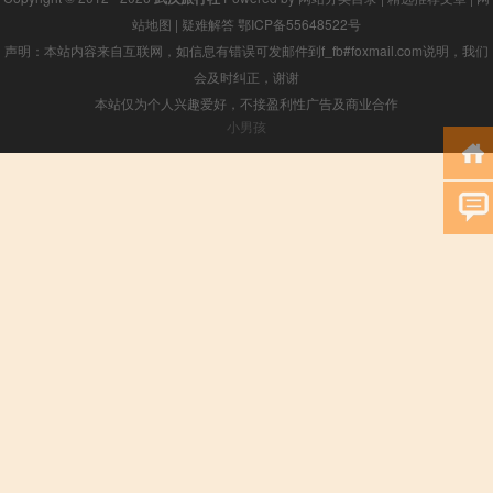
站地图
|
疑难解答
鄂ICP备55648522号
声明：本站内容来自互联网，如信息有错误可发邮件到f_fb#foxmail.com说明，我们
会及时纠正，谢谢
本站仅为个人兴趣爱好，不接盈利性广告及商业合作
小男孩