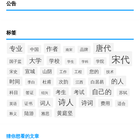
公告
标签
唐代
专业
作者
中国
品牌
南宋
宋代
大学
学校
学院
国子监
学科
学生
宣城
山阴
您的
宋史
工作
工程
技术
的人
时间
次韵
杜甫
白居易
李白
江西
自己的
考生
考试
科目
签证
苏轼
绍兴
诗人
诗词
词人
费用
证书
英语
适合
黄庭坚
陆游
雅思
释义
猜你想看的文章