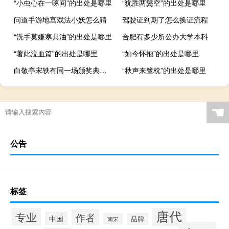
“小虫心在一啄间”的出处是哪里
“犹胜两鬓空”的出处是哪里
问道手游地宫戏法小妖怎么猜
驾驶证到期了怎么换证流程
“洗手莫嫌寒具油”的出处是哪里
合肥有多少所公办大学本科
“著此泣血篇”的出处是哪里
“如今怀抱”的出处是哪里
白敬亭宋轶有同一场颁奖典礼吗 白敬亭宋轶官宣了吗
“秋声来簟枕”的出处是哪里
☚
公告
标签
唐代
专业
作者
中国
品牌
南宋