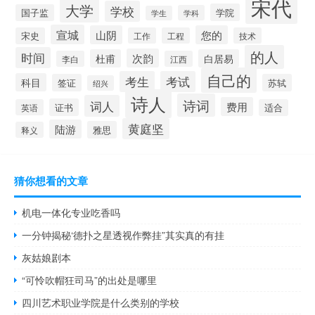
宋代
大学
学校
学院
国子监
学科
学生
宣城
山阴
您的
宋史
工作
工程
技术
的人
时间
次韵
杜甫
白居易
李白
江西
自己的
考生
考试
科目
签证
苏轼
绍兴
诗人
诗词
词人
费用
证书
英语
适合
黄庭坚
陆游
雅思
释义
猜你想看的文章
机电一体化专业吃香吗
一分钟揭秘‘德扑之星透视作弊挂”其实真的有挂
灰姑娘剧本
“可怜吹帽狂司马”的出处是哪里
四川艺术职业学院是什么类别的学校