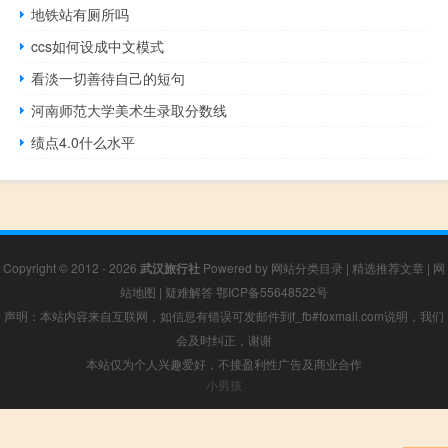
地铁站有厕所吗
ccs如何设成中文模式
看淡一切善待自己的短句
河南师范大学美术生录取分数线
绩点4.0什么水平
Copyright © 2012 - 2026
武汉旅行社
Powered by
网站分类目录
|
精选推荐文章
|
网
站地图
|
疑难解答
鄂ICP备55648522号
声明：本站内容来自互联网，如信息有错误可发邮件到f_fb#foxmail.com说明，我们
会及时纠正，谢谢
本站仅为个人兴趣爱好，不接盈利性广告及商业合作
小男孩