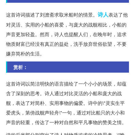
诗人
这首诗词描述了刘澹斋求取米船时的情景。
表达了他
对灵活、实用的小船的喜爱，与庞大的战舰相比，小船的
声音更加轻盈。然而，诗人也提醒人们，在晚年时，追求
物质财富已经没有真正的益处，洗手放弃世俗欲望，不要
嫌弃简朴的生活。
赏析：
这首诗词以简洁明快的语言描绘了一个小小的场景，却蕴
含了深刻的思考。诗人通过对比灵活的小船和庞大的战
舰，表达了对简朴、实用事物的偏爱。诗中的\"灵实生平
爱虎头，第傍战舰声轻舟\"一句，通过对比船只的大小和
声音的轻重，传达了一种对自然和平凡事物的赞美之情。
诗的后半部分则突出了诗人对物质追求的冷静思考。\"晚