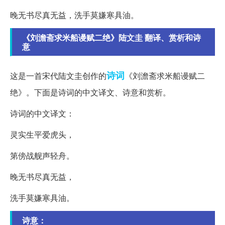
晚无书尽真无益，洗手莫嫌寒具油。
《刘澹斋求米船谩赋二绝》陆文圭 翻译、赏析和诗
意
诗词
这是一首宋代陆文圭创作的
《刘澹斋求米船谩赋二
绝》。下面是诗词的中文译文、诗意和赏析。
诗词的中文译文：
灵实生平爱虎头，
第傍战舰声轻舟。
晚无书尽真无益，
洗手莫嫌寒具油。
诗意：