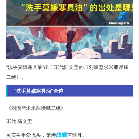
“洗手莫嫌寒具油”出自宋代陆文圭的《刘澹斋求米船谩赋
二绝》。
“洗手莫嫌寒具油”全诗
《刘澹斋求米船谩赋二绝》
宋代 陆文圭
战舰
灵实生平爱虎头，第傍
声轻舟。