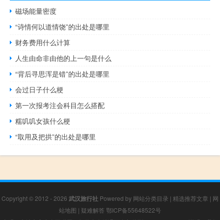
磁场能量密度
“诗情何以道情饶”的出处是哪里
财务费用什么计算
人生由命非由他的上一句是什么
“背后寻思浑是错”的出处是哪里
会过日子什么梗
第一次报考注会科目怎么搭配
糯叽叽女孩什么梗
“取用及把拱”的出处是哪里
Copyright © 2012 - 2026
武汉旅行社
Powered by
网站分类目录
|
精选推荐文章
|
网
站地图
|
疑难解答
鄂ICP备55648522号