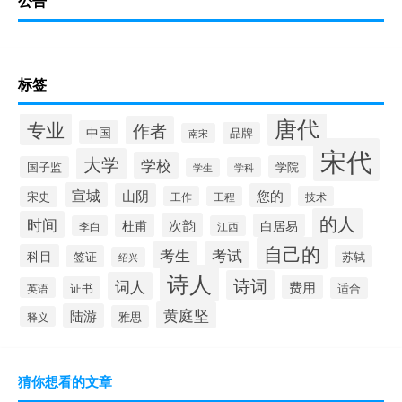
公告
标签
唐代
专业
作者
中国
品牌
南宋
宋代
大学
学校
学院
国子监
学科
学生
宣城
山阴
您的
宋史
工作
工程
技术
的人
时间
次韵
杜甫
白居易
李白
江西
自己的
考生
考试
科目
签证
苏轼
绍兴
诗人
诗词
词人
费用
证书
英语
适合
黄庭坚
陆游
雅思
释义
猜你想看的文章