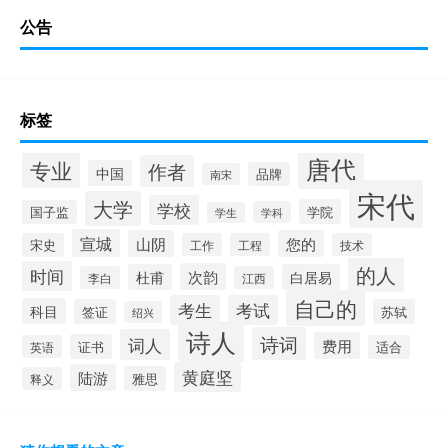
公告
标签
唐代
专业
作者
中国
品牌
南宋
宋代
大学
学校
学院
国子监
学科
学生
宣城
山阴
您的
宋史
工作
工程
技术
的人
时间
次韵
杜甫
白居易
李白
江西
自己的
考生
考试
科目
签证
苏轼
绍兴
诗人
诗词
词人
费用
证书
英语
适合
黄庭坚
陆游
雅思
释义