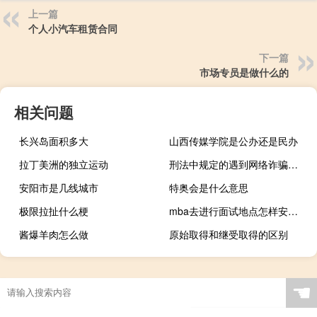
上一篇
个人小汽车租赁合同
下一篇
市场专员是做什么的
相关问题
长兴岛面积多大
山西传媒学院是公办还是民办
拉丁美洲的独立运动
刑法中规定的遇到网络诈骗如何判刑
安阳市是几线城市
特奥会是什么意思
极限拉扯什么梗
mba去进行面试地点怎样安排的
酱爆羊肉怎么做
原始取得和继受取得的区别
☚