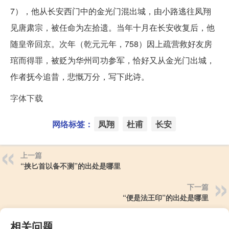
7），他从长安西门中的金光门混出城，由小路逃往凤翔
见唐肃宗，被任命为左拾遗。当年十月在长安收复后，他
随皇帝回京。次年（乾元元年，758）因上疏营救好友房
琯而得罪，被贬为华州司功参军，恰好又从金光门出城，
作者抚今追昔，悲慨万分，写下此诗。
字体下载
网络标签：
凤翔
杜甫
长安
上一篇
“挟匕首以备不测”的出处是哪里
下一篇
“便是法王印”的出处是哪里
相关问题