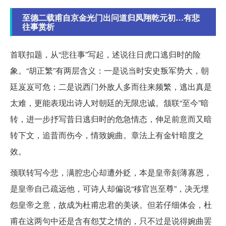
至德二载甫自京金光门出问道归凤翔乾元初…有悲
往事赏析
首联扣题，从“悲往事”写起，述说往日虎口逃归时的险
象。“胡正繁”有两层含义：一是说当时安史叛军势大，朝
廷岌岌可危；二是说西门外敌人多而往来频繁，逃出真是
太难，更能表现出诗人对朝廷的无限忠诚。颔联“至今”暗
转，进一步抒写昔日逃归时的危急情态，伸足前意而又暗
转下文，追昔而伤今，情致婉曲。章法上有金针暗度之
效。
颈联转写今悲，满腔忠心却遭外贬，本是皇帝刻薄寡恩，
是皇帝自己疏远他，可诗人却偏说“移官岂至尊”，决无埋
怨皇帝之意，故成为杜甫忠君的美谈。但若仔细体会，杜
甫在这两句中还是含有怨艾之情的，只不过是说得婉曲罢