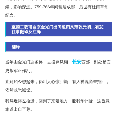
崇，影响深远。759-766年间曾居成都，后世有杜甫草堂
纪念。
至德二载甫自京金光门出问道归凤翔乾元初…有悲
往事翻译及注释
翻译
长安
当年由金光门这条路，去投奔凤翔，
西郊，到处是安
史叛军正作乱。
直到如今想起来，仍叫人心惊胆颤，有人神魂尚未招回，
依然诚恐诚惶。
我拜近得左拾遗，回到了京畿地方，贬我华州掾，这旨意
难道出自至尊。