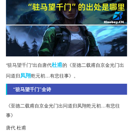
杜甫
“驻马望千门”出自唐代
的《至德二载甫自京金光门出
凤翔
问道归
乾元初…有悲往事》。
“驻马望千门”全诗
《至德二载甫自京金光门出问道归凤翔乾元初…有悲往
事》
唐代 杜甫