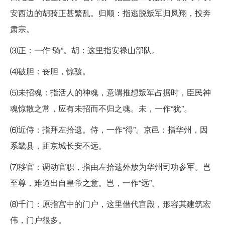
安西边的胡骑正甚繁乱。归顺：指逃脱叛军归凤翔，投奔
肃宗。
⑶正：一作“骑”。胡：这里指安禄山部队。
⑷破胆：丧胆，惊骇。
⑸未招魂：指活人的神魂，意谓推想叛军占据时，臣民神
魂惊散之常，应有未招而不归之魂。未，一作“犹”。
⑹近侍：指拜左拾遗。侍，一作“得”。京邑：指华州，因
系畿县，距京城长安不远。
⑺移官：调动官职，指由左拾遗外放为华州司功参军。岂
至尊，难道出自皇帝之意。岂，一作“远”。
⑻千门：原指宫中的门户，这里借代宫殿，形容其建筑宏
伟，门户很多。