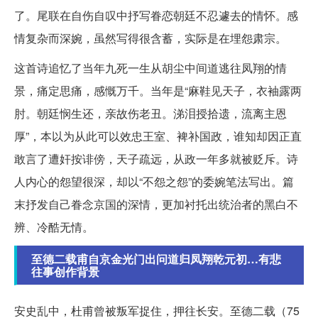
了。尾联在自伤自叹中抒写眷恋朝廷不忍遽去的情怀。感
情复杂而深婉，虽然写得很含蓄，实际是在埋怨肃宗。
这首诗追忆了当年九死一生从胡尘中间道逃往凤翔的情
景，痛定思痛，感慨万千。当年是“麻鞋见天子，衣袖露两
肘。朝廷悯生还，亲故伤老丑。涕泪授拾遗，流离主恩
厚”，本以为从此可以效忠王室、裨补国政，谁知却因正直
敢言了遭奸按诽傍，天子疏远，从政一年多就被贬斥。诗
人内心的怨望很深，却以“不怨之怨”的委婉笔法写出。篇
末抒发自己眷念京国的深情，更加衬托出统治者的黑白不
辨、冷酷无情。
至德二载甫自京金光门出问道归凤翔乾元初…有悲
往事创作背景
安史乱中，杜甫曾被叛军捉住，押往长安。至德二载（75