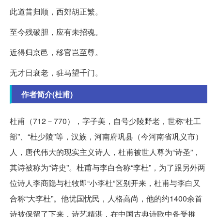
此道昔归顺，西郊胡正繁。
至今残破胆，应有未招魂。
近得归京邑，移官岂至尊。
无才日衰老，驻马望千门。
作者简介(杜甫)
杜甫（712－770），字子美，自号少陵野老，世称“杜工
部”、“杜少陵”等，汉族，河南府巩县（今河南省巩义市）
人，唐代伟大的现实主义诗人，杜甫被世人尊为“诗圣”，
其诗被称为“诗史”。杜甫与李白合称“李杜”，为了跟另外两
位诗人李商隐与杜牧即“小李杜”区别开来，杜甫与李白又
合称“大李杜”。他忧国忧民，人格高尚，他的约1400余首
诗被保留了下来，诗艺精湛，在中国古典诗歌中备受推