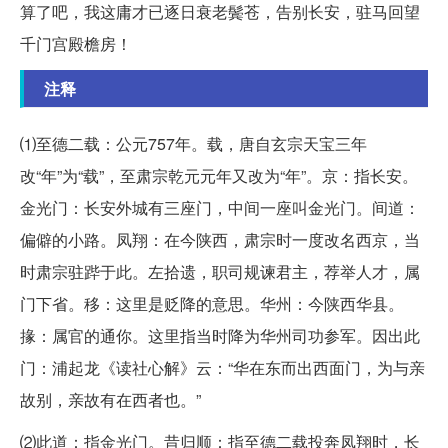
算了吧，我这庸才已逐日衰老鬓苍，告别长安，驻马回望
千门宫殿檐房！
注释
⑴至德二载：公元757年。载，唐自玄宗天宝三年
改“年”为“载”，至肃宗乾元元年又改为“年”。京：指长安。
金光门：长安外城有三座门，中间一座叫金光门。间道：
偏僻的小路。凤翔：在今陕西，肃宗时一度改名西京，当
时肃宗驻跸于此。左拾遗，职司规谏君主，荐举人才，属
门下省。移：这里是贬降的意思。华州：今陕西华县。
掾：属官的通你。这里指当时降为华州司功参军。因出此
门：浦起龙《读社心解》云：“华在东而出西面门，为与亲
故别，亲故有在西者也。”
⑵此道：指金光门。昔归顺：指至德二载投奔凤翔时，长