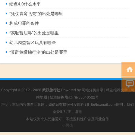
绩点4.0什么水平
“凭仗青鸾飞去”的出处是哪里
构成犯罪的条件
“实耻暂屈辱”的出处是哪里
幼儿园益智区玩具有哪些
“莫辞黄绶拂行尘”的出处是哪里
Copyright © 2012 - 2026
武汉旅行社
Powered by
网站分类目录
|
精选推荐文章
|
网
站地图
|
疑难解答
鄂ICP备55648522号
声明：本站内容来自互联网，如信息有错误可发邮件到f_fb#foxmail.com说明，我们
会及时纠正，谢谢
本站仅为个人兴趣爱好，不接盈利性广告及商业合作
小男孩