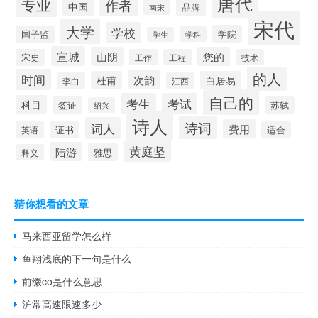
唐代
专业
作者
中国
品牌
南宋
宋代
大学
学校
学院
国子监
学科
学生
宣城
山阴
您的
宋史
工作
工程
技术
的人
时间
次韵
杜甫
白居易
李白
江西
自己的
考生
考试
科目
签证
苏轼
绍兴
诗人
诗词
词人
费用
证书
英语
适合
黄庭坚
陆游
雅思
释义
猜你想看的文章
马来西亚留学怎么样
鱼翔浅底的下一句是什么
前缀co是什么意思
沪常高速限速多少