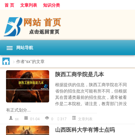
首 页
文章列表
知识分类
网站导航
>
作者“sx”的文章
陕西工商学院是几本
根据提供的信息，陕西工商学院在不同
省份的招生批次可能有所不同，但根据
其在普通类最前的招生批次，通常被看
作是二本院校。请注意，教育部门并没
有正式划分...
sx
01-04
0
317
文章列表
山西医科大学有博士点吗