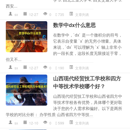
西安...
sx
12-27
0
735
文章列表
数学中dx什么意思
在数学中，`dx` 是一个微积分的符号，
它表示自变量 `x` 的无穷小增量。具体
来说，`dx` 可以理解为 `x` 轴上非常小
的一段长度，这段长度无限接近于零，
但又不...
sx
12-27
0
190
文章列表
山西现代经贸技工学校和四方
中等技术学校哪个好？
山西现代经贸技工学校和山西省四方中
等技术学校各有优势，具体哪个更好取
决于您的个人需求和偏好。以下是两所
学校的对比分析： 办学性质 山西省四方中等技...
sx
12-10
0
599
文章列表