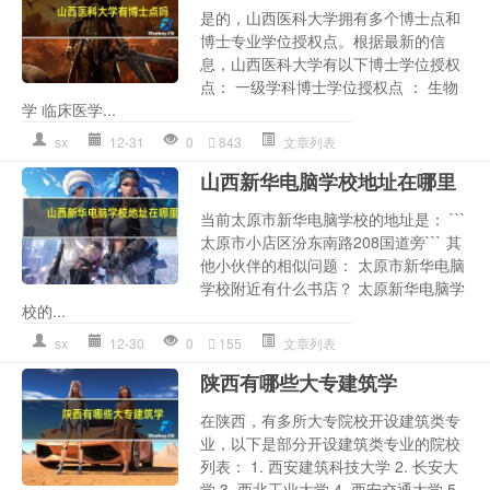
是的，山西医科大学拥有多个博士点和
博士专业学位授权点。根据最新的信
息，山西医科大学有以下博士学位授权
点： 一级学科博士学位授权点 ： 生物
学 临床医学...
sx
12-31
0
843
文章列表
山西新华电脑学校地址在哪里
当前太原市新华电脑学校的地址是： ```
太原市小店区汾东南路208国道旁``` 其
他小伙伴的相似问题： 太原市新华电脑
学校附近有什么书店？ 太原新华电脑学
校的...
sx
12-30
0
155
文章列表
陕西有哪些大专建筑学
在陕西，有多所大专院校开设建筑类专
业，以下是部分开设建筑类专业的院校
列表： 1. 西安建筑科技大学 2. 长安大
学 3. 西北工业大学 4. 西安交通大学 5.