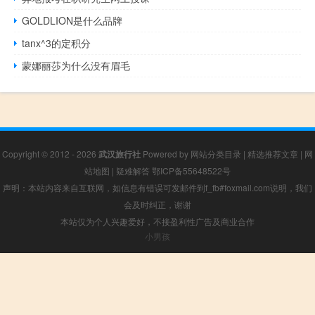
GOLDLION是什么品牌
tanx^3的定积分
蒙娜丽莎为什么没有眉毛
Copyright © 2012 - 2026
武汉旅行社
Powered by
网站分类目录
|
精选推荐文章
|
网
站地图
|
疑难解答
鄂ICP备55648522号
声明：本站内容来自互联网，如信息有错误可发邮件到f_fb#foxmail.com说明，我们
会及时纠正，谢谢
本站仅为个人兴趣爱好，不接盈利性广告及商业合作
小男孩