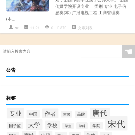
传媒学院开设专业： 类别 专业 电子信
息类(本) 广播电视工程 工商管理类
(本...
sx
11-21
0
370
文章列表
☚
公告
标签
唐代
专业
作者
中国
品牌
南宋
宋代
大学
学校
学院
国子监
学科
学生
宣城