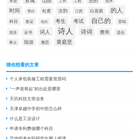
山阴
您的
宋史
工作
工程
技术
的人
时间
次韵
杜甫
白居易
李白
江西
自己的
考生
考试
科目
签证
苏轼
绍兴
诗人
诗词
词人
费用
证书
英语
适合
黄庭坚
陆游
雅思
释义
猜你想看的文章
个人承包装修工程需要资质吗
“一声老将起”的出处是哪里
天玑科技主营业务
天津卓越中学初中部怎么样
什么是工业设计
申请专利费做哪个科目
异地报考在职研究生网上授课