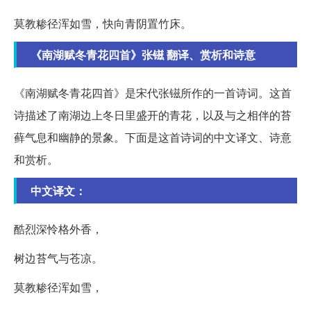
莫教糁径浑如雪，快向青阴置竹床。
《南湖赋冬青花四首》张镃 翻译、赏析和诗意
《南湖赋冬青花四首》是宋代张镃所作的一首诗词。这首
诗描述了南湖边上冬日里盛开的青花，以及与之相伴的苔
藓气息和幽静的景象。下面是这首诗词的中文译文、诗意
和赏析。
中文译文：
酷烈深怜格外香，
树边苔气与苍凉。
莫教糁径浑如雪，