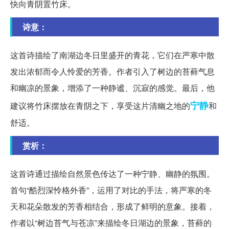
快向青阴置竹床。
诗意：
这首诗描绘了南湖边冬日里盛开的青花，它们在严寒中散
发出浓郁而令人怜爱的芳香。作者引入了树边的苔藓气息
和幽凉的景象，增添了一种静谧、沉寂的感觉。最后，他
宁静
建议将竹床摆放在青阴之下，享受这片清幽之地的
和
舒适。
赏析：
这首诗通过描绘自然景色传达了一种宁静、幽静的氛围。
首句“酷烈深怜格外香”，运用了对比的手法，将严寒的冬
天和花朵散发的芳香相结合，形成了鲜明的意象。接着，
作者以“树边苔气与苍凉”来描绘冬日湖边的景象，苔藓的