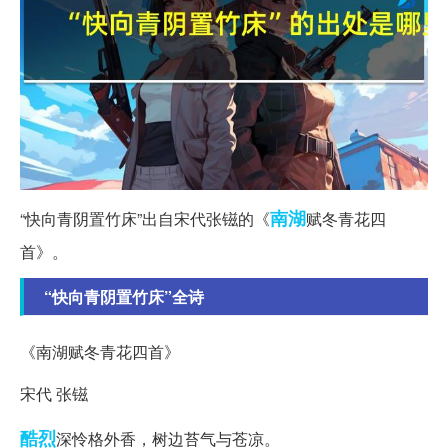
南湖
“快向青阴置竹床”出自宋代张镃的《
赋冬青花四
首》。
“快向青阴置竹床”全诗
《南湖赋冬青花四首》
宋代 张镃
酷烈
深怜格外香，树边苔气与苍凉。