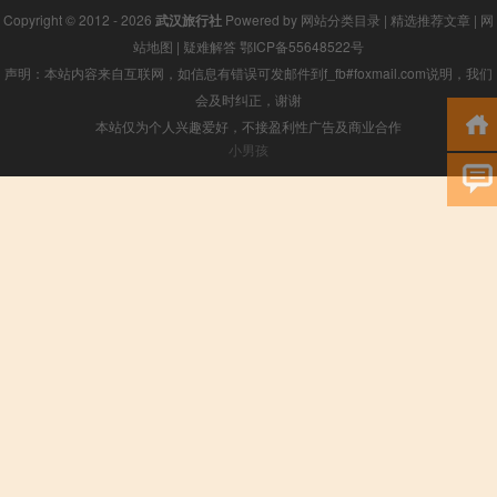
Copyright © 2012 - 2026
武汉旅行社
Powered by
网站分类目录
|
精选推荐文章
|
网
站地图
|
疑难解答
鄂ICP备55648522号
声明：本站内容来自互联网，如信息有错误可发邮件到f_fb#foxmail.com说明，我们
会及时纠正，谢谢
本站仅为个人兴趣爱好，不接盈利性广告及商业合作
小男孩