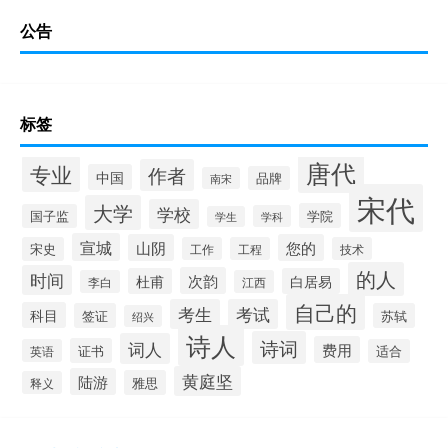
公告
标签
唐代
专业
作者
中国
品牌
南宋
宋代
大学
学校
学院
国子监
学科
学生
宣城
山阴
您的
宋史
工作
工程
技术
的人
时间
次韵
杜甫
白居易
李白
江西
自己的
考生
考试
科目
签证
苏轼
绍兴
诗人
诗词
词人
费用
证书
英语
适合
黄庭坚
陆游
雅思
释义