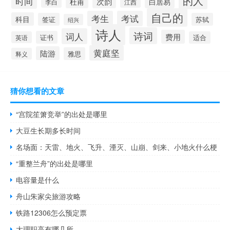
的人
时间
次韵
杜甫
白居易
李白
江西
自己的
考生
考试
科目
签证
苏轼
绍兴
诗人
诗词
词人
费用
证书
英语
适合
黄庭坚
陆游
雅思
释义
猜你想看的文章
“宫院笙箫竞举”的出处是哪里
大豆生长期多长时间
名场面：天雷、地火、飞升、湮灭、山崩、剑来、小地火什么梗
“重整兰舟”的出处是哪里
电容量是什么
舟山朱家尖旅游攻略
铁路12306怎么预定票
大理职高有哪几所