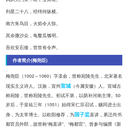
列星二十八，经纬何纵横。
南方朱鸟目，火焰令人惊。
其余撒沙众，龟鳖瓜瓠明。
吾欣安石後，世世有令声。
作者简介(梅尧臣)
梅尧臣（1002～1060）字圣俞，世称宛陵先生，北宋著名
宣城
现实主义诗人。汉族，宣州
（今属安徽）人。宣城古
称宛陵，世称宛陵先生。初试不第，以荫补河南主簿。50
岁后，于皇祐三年（1051）始得宋仁宗召试，赐同进士出
国子监
身，为太常博士。以欧阳修荐，为
直讲，累迁尚书
都官员外郎，故世称“梅直讲”、“梅都官”。曾参与编撰《新