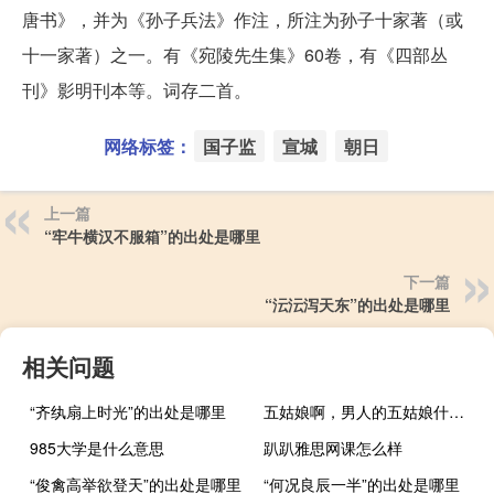
唐书》，并为《孙子兵法》作注，所注为孙子十家著（或
十一家著）之一。有《宛陵先生集》60卷，有《四部丛
刊》影明刊本等。词存二首。
网络标签：
国子监
宣城
朝日
上一篇
“牢牛横汉不服箱”的出处是哪里
下一篇
“沄沄泻天东”的出处是哪里
相关问题
“齐纨扇上时光”的出处是哪里
五姑娘啊，男人的五姑娘什么梗
985大学是什么意思
趴趴雅思网课怎么样
“俊禽高举欲登天”的出处是哪里
“何况良辰一半”的出处是哪里