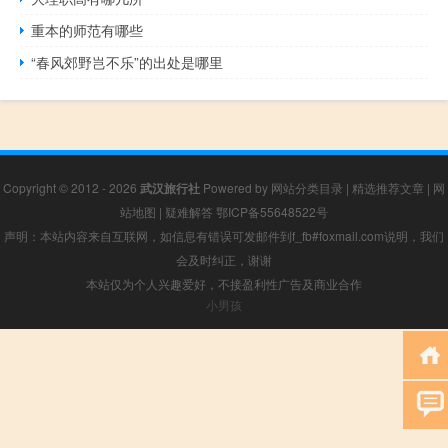
重本的师范有哪些
“春风郊野岂不乐”的出处是哪里
Copyright © 2012 - 2026
武汉旅行社
Powered by
网站分类目录
|
精选推荐文章
|
网
站地图
|
疑难解答
鄂ICP备55648522号
声明：本站内容来自互联网，如信息有错误可发邮件到f_fb#foxmail.com说明，我们
会及时纠正，谢谢
本站仅为个人兴趣爱好，不接盈利性广告及商业合作
小男孩