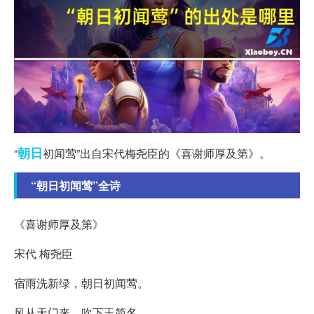
朝日
“
初闻莺”出自宋代梅尧臣的《喜谢师厚及第》。
“朝日初闻莺”全诗
《喜谢师厚及第》
宋代 梅尧臣
宿雨洗新绿，朝日初闻莺。
风从天门来，吹下玉简名。