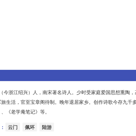
山阴（今浙江绍兴）人，南宋著名诗人。少时受家庭爱国思想熏陶
军旅生活，官至宝章阁待制。晚年退居家乡。创作诗歌今存九千
》、《老学庵笔记》等。
：
云门
佩环
陆游