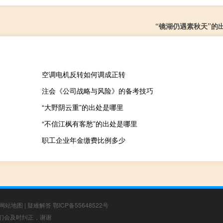
“镜湖仍遇素秋天”的
空调电机反转如何调成正转
注会《公司战略与风险》的备考技巧
“大野阴云重”的出处是哪里
“不信江枫有客愁”的出处是哪里
职工企业年金缴费比例多少
网站地图
|
疑难解答
鄂ICP备55648522号
，我们会及时纠正，谢谢