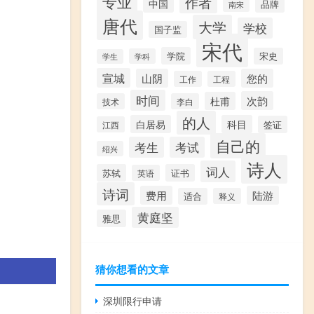
专业
作者
中国
品牌
南宋
唐代
大学
学校
国子监
宋代
学院
宋史
学科
学生
宣城
山阴
您的
工作
工程
时间
次韵
杜甫
技术
李白
的人
白居易
科目
签证
江西
自己的
考生
考试
绍兴
诗人
词人
苏轼
证书
英语
诗词
费用
陆游
适合
释义
黄庭坚
雅思
猜你想看的文章
深圳限行申请