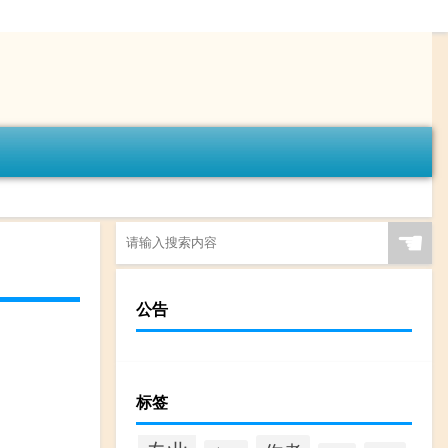
☚
公告
标签