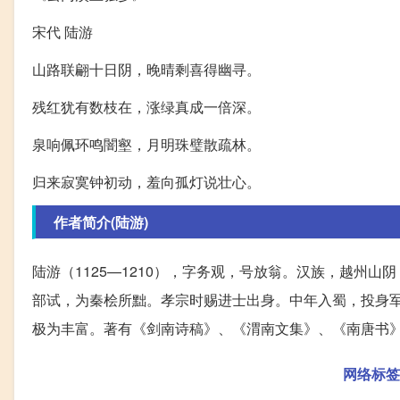
宋代 陆游
山路联翩十日阴，晚晴剩喜得幽寻。
残红犹有数枝在，涨绿真成一倍深。
泉响佩环鸣闇壑，月明珠璧散疏林。
归来寂寞钟初动，羞向孤灯说壮心。
作者简介(陆游)
陆游（1125—1210），字务观，号放翁。汉族，越州
部试，为秦桧所黜。孝宗时赐进士出身。中年入蜀，投身
极为丰富。著有《剑南诗稿》、《渭南文集》、《南唐书
网络标签