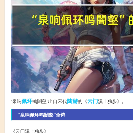
佩环
陆游
云门
“泉响
鸣闇壑”出自宋代
的《
溪上独步》。
“泉响佩环鸣闇壑”全诗
《云门溪上独步》