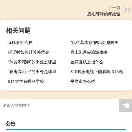
下一篇
皮毛有味如何处理
相关问题
无聊肥什么梗
“风生草木欹”的出处是哪里
拆迁时如何计算补偿金
舟山朱家尖旅游攻略
“休要攀花柳”的出处是哪里
差额复试是指什么
“崔嵬高山上”的出处是哪里
315晚会电视上能看吗 315晚会节目单公布
911大学有哪些学校
平度市怎么样
☚
公告