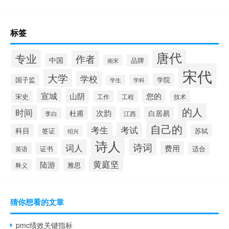
标签
唐代
专业
作者
中国
品牌
南宋
宋代
大学
学校
学院
国子监
学科
学生
宣城
山阴
您的
宋史
工作
工程
技术
的人
时间
次韵
杜甫
白居易
李白
江西
自己的
考生
考试
科目
签证
苏轼
绍兴
诗人
诗词
词人
费用
证书
英语
适合
黄庭坚
陆游
雅思
释义
猜你想看的文章
pmc绩效关键指标