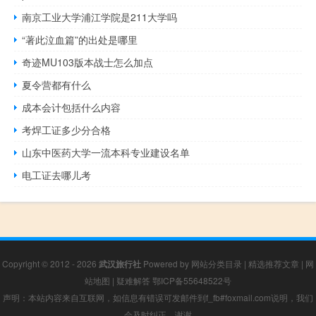
南京工业大学浦江学院是211大学吗
“著此泣血篇”的出处是哪里
奇迹MU103版本战士怎么加点
夏令营都有什么
成本会计包括什么内容
考焊工证多少分合格
山东中医药大学一流本科专业建设名单
电工证去哪儿考
Copyright © 2012 - 2026
武汉旅行社
Powered by
网站分类目录
|
精选推荐文章
|
网
站地图
|
疑难解答
鄂ICP备55648522号
声明：本站内容来自互联网，如信息有错误可发邮件到f_fb#foxmail.com说明，我们
会及时纠正，谢谢