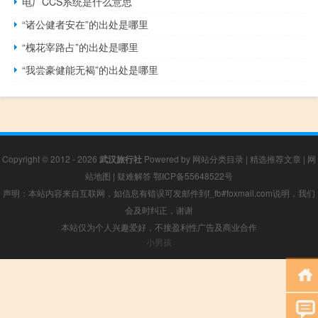
电厂CCS系统是什么意思
“诸公健者安在”的出处是哪里
“槐花宰路占”的出处是哪里
“我尝豪健能无褐”的出处是哪里
Copyright © 2012 - 2026
武汉旅行社
Powered by
网站分类目录
|
精选推荐文章
|
网
站地图
|
疑难解答
鄂ICP备55648522号
声明：本站内容来自互联网，如信息有错误可发邮件到f_fb#foxmail.com说明，我们
会及时纠正，谢谢
本站仅为个人兴趣爱好，不接盈利性广告及商业合作
小男孩