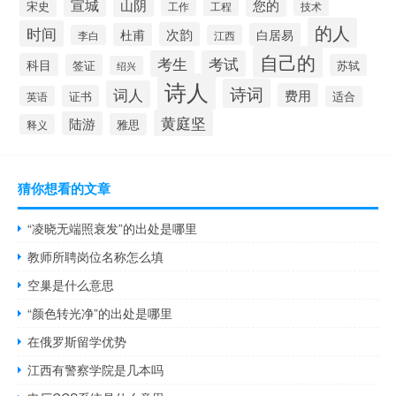
宣城
山阴
您的
宋史
工作
工程
技术
的人
时间
次韵
杜甫
白居易
李白
江西
自己的
考生
考试
科目
签证
苏轼
绍兴
诗人
诗词
词人
费用
证书
英语
适合
黄庭坚
陆游
雅思
释义
猜你想看的文章
“凌晓无端照衰发”的出处是哪里
教师所聘岗位名称怎么填
空巢是什么意思
“颜色转光净”的出处是哪里
在俄罗斯留学优势
江西有警察学院是几本吗