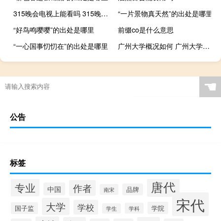
315晚会电视上能看吗 315晚会节目单公布
“一片景物真天然”的出处是哪里
“好鸟鸣嘤嘤”的出处是哪里
前缀co是什么意思
“一心国事忉忉在”的出处是哪里
广州大学概况如何 广州大学松田学院怎么样
☚
公告
标签
唐代
专业
作者
中国
品牌
南宋
宋代
大学
学校
学院
国子监
学科
学生