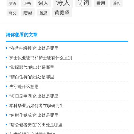
诗人
诗词
词人
费用
证书
英语
适合
黄庭坚
陆游
雅思
释义
猜你想看的文章
“在昔枉绥授”的出处是哪里
护士执业证书和护士证有什么区别
“蹴蹋颢气”的出处是哪里
“清白住持”的出处是哪里
失守是什么意思
“每日见申湖”的出处是哪里
本科毕业后如何考在职研究生
“何时作赋成”的出处是哪里
“诸公健者安在”的出处是哪里
艺术单招什么时候去取消