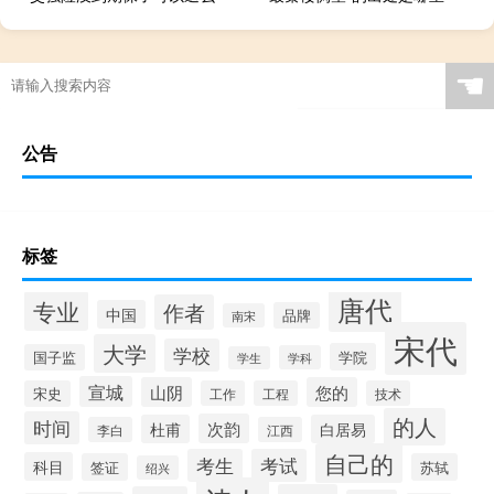
☚
公告
标签
唐代
专业
作者
中国
品牌
南宋
宋代
大学
学校
学院
国子监
学科
学生
宣城
山阴
您的
宋史
工作
工程
技术
的人
时间
次韵
杜甫
白居易
李白
江西
自己的
考生
考试
科目
签证
苏轼
绍兴