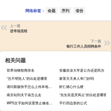
网络标签：
命题
序列
省份
上一篇
进考场流程
下一篇
银行工作人员招聘条件
相关问题
世界动物智商排名
安徽农业大学是公办还是民办
“岂不明告人”的出处是哪里
家里天天来人串门好吗
请问新版快手怎么上传本地视频
虾仁猪心什么梗
南京站到夫子庙怎么走
“先生应是厌风云”的出处是哪里
WPS文字如何设置禁止修改文档
平行四边形的公式