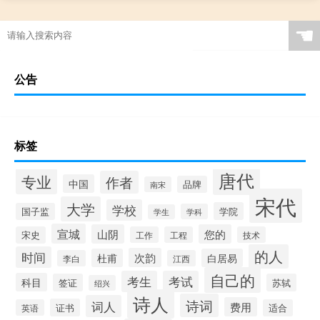
☚
公告
标签
唐代
专业
作者
中国
品牌
南宋
宋代
大学
学校
学院
国子监
学科
学生
宣城
山阴
您的
宋史
工作
工程
技术
的人
时间
次韵
杜甫
白居易
李白
江西
自己的
考生
考试
科目
签证
苏轼
绍兴
诗人
诗词
词人
费用
证书
英语
适合