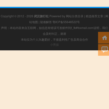
Copyright © 2012 - 2026
武汉旅行社
Powered by
网站分类目录
|
精选推荐文章
|
网
站地图
|
疑难解答
鄂ICP备55648522号
声明：本站内容来自互联网，如信息有错误可发邮件到f_fb#foxmail.com说明，我们
会及时纠正，谢谢
本站仅为个人兴趣爱好，不接盈利性广告及商业合作
小男孩