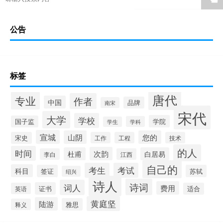
公告
标签
唐代
专业
作者
中国
品牌
南宋
宋代
大学
学校
学院
国子监
学科
学生
宣城
山阴
您的
宋史
工作
工程
技术
的人
时间
次韵
杜甫
白居易
李白
江西
自己的
考生
考试
科目
签证
苏轼
绍兴
诗人
诗词
词人
费用
证书
英语
适合
黄庭坚
陆游
雅思
释义