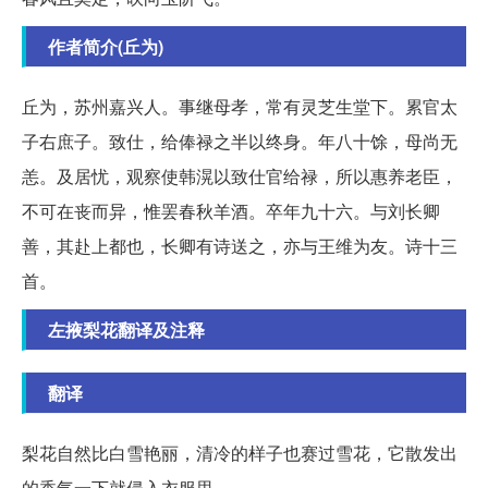
作者简介(丘为)
丘为，苏州嘉兴人。事继母孝，常有灵芝生堂下。累官太
子右庶子。致仕，给俸禄之半以终身。年八十馀，母尚无
恙。及居忧，观察使韩滉以致仕官给禄，所以惠养老臣，
不可在丧而异，惟罢春秋羊酒。卒年九十六。与刘长卿
善，其赴上都也，长卿有诗送之，亦与王维为友。诗十三
首。
左掖梨花翻译及注释
翻译
梨花自然比白雪艳丽，清冷的样子也赛过雪花，它散发出
的香气一下就侵入衣服里。