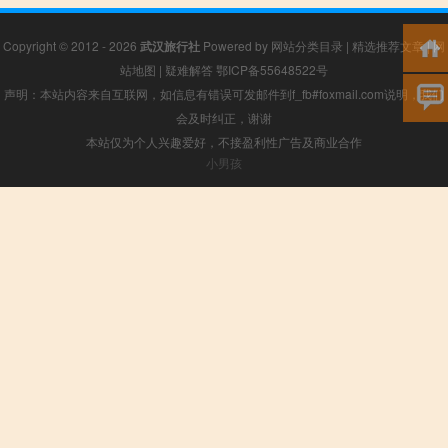
Copyright © 2012 - 2026
武汉旅行社
Powered by
网站分类目录
|
精选推荐文章
|
网
站地图
|
疑难解答
鄂ICP备55648522号
声明：本站内容来自互联网，如信息有错误可发邮件到f_fb#foxmail.com说明，我们
会及时纠正，谢谢
本站仅为个人兴趣爱好，不接盈利性广告及商业合作
小男孩