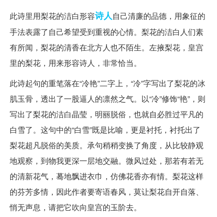
诗人
此诗里用梨花的洁白形容
自己清廉的品德，用象征的
手法表露了自己希望受到重视的心情。梨花的洁白人们素
有所闻，梨花的清香在北方人也不陌生。左掖梨花，皇宫
里的梨花，用来形容诗人，非常恰当。
此诗起句的重笔落在“冷艳”二字上，“冷”字写出了梨花的冰
肌玉骨，透出了一股逼人的凛然之气。以“冷”修饰“艳”，则
写出了梨花的洁白晶莹，明丽脱俗，也就自必胜过平凡的
白雪了。这句中的“白雪”既是比喻，更是衬托，衬托出了
梨花超凡脱俗的美质。承句稍稍变换了角度，从比较静观
地观察，到物我更深一层地交融。微风过处，那若有若无
的清新花气，蓦地飘进衣巾，仿佛花香亦有情。梨花这样
的芬芳多情，因此作者要寄语春风，莫让梨花自开自落、
悄无声息，请把它吹向皇宫的玉阶去。