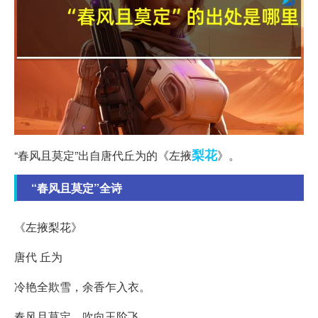
梨花
“春风且莫定”出自唐代丘为的《左掖
》。
“春风且莫定”全诗
《左掖梨花》
唐代 丘为
冷艳全欺雪，余香乍入衣。
春风且莫定，吹向玉阶飞。