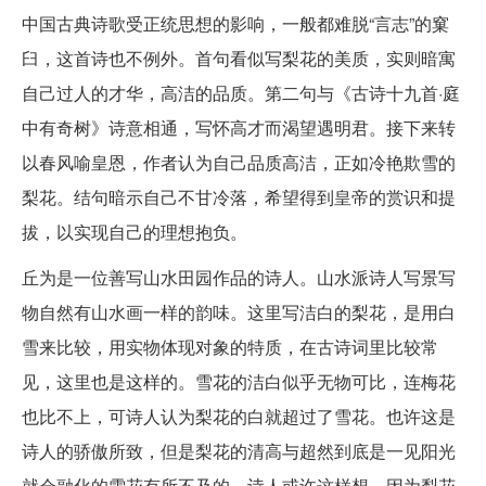
中国古典诗歌受正统思想的影响，一般都难脱“言志”的窠
臼，这首诗也不例外。首句看似写梨花的美质，实则暗寓
自己过人的才华，高洁的品质。第二句与《古诗十九首·庭
中有奇树》诗意相通，写怀高才而渴望遇明君。接下来转
以春风喻皇恩，作者认为自己品质高洁，正如冷艳欺雪的
梨花。结句暗示自己不甘冷落，希望得到皇帝的赏识和提
拔，以实现自己的理想抱负。
丘为是一位善写山水田园作品的诗人。山水派诗人写景写
物自然有山水画一样的韵味。这里写洁白的梨花，是用白
雪来比较，用实物体现对象的特质，在古诗词里比较常
见，这里也是这样的。雪花的洁白似乎无物可比，连梅花
也比不上，可诗人认为梨花的白就超过了雪花。也许这是
诗人的骄傲所致，但是梨花的清高与超然到底是一见阳光
就会融化的雪花有所不及的。诗人或许这样想，因为梨花