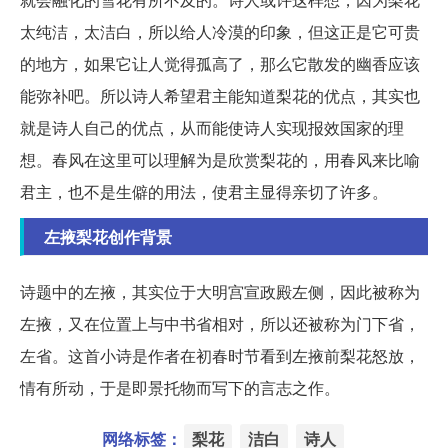
太纯洁，太洁白，所以给人冷漠的印象，但这正是它可贵
的地方，如果它让人觉得孤高了，那么它散发的幽香应该
能弥补吧。所以诗人希望君主能知道梨花的优点，其实也
就是诗人自己的优点，从而能使诗人实现报效国家的理
想。春风在这里可以理解为是欣赏梨花的，用春风来比喻
君主，也不是生僻的用法，使君主显得亲切了许多。
左掖梨花创作背景
诗题中的左掖，其实位于大明宫宣政殿左侧，因此被称为
左掖，又在位置上与中书省相对，所以还被称为门下省，
左省。这首小诗是作者在初春时节看到左掖前梨花怒放，
情有所动，于是即景托物而写下的言志之作。
网络标签：
梨花
洁白
诗人