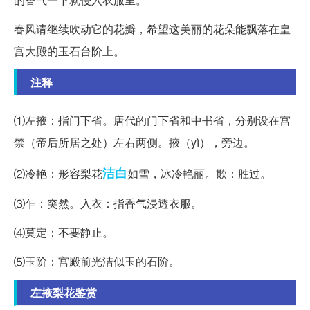
春风请继续吹动它的花瓣，希望这美丽的花朵能飘落在皇
宫大殿的玉石台阶上。
注释
⑴左掖：指门下省。唐代的门下省和中书省，分别设在宫
禁（帝后所居之处）左右两侧。掖（yì），旁边。
洁白
⑵冷艳：形容梨花
如雪，冰冷艳丽。欺：胜过。
⑶乍：突然。入衣：指香气浸透衣服。
⑷莫定：不要静止。
⑸玉阶：宫殿前光洁似玉的石阶。
左掖梨花鉴赏