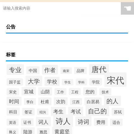
☚
公告
标签
唐代
专业
作者
中国
品牌
南宋
宋代
大学
学校
学院
国子监
学科
学生
宣城
山阴
您的
宋史
工作
工程
技术
的人
时间
次韵
杜甫
白居易
李白
江西
自己的
考生
考试
科目
签证
苏轼
绍兴
诗人
诗词
词人
费用
证书
英语
适合
黄庭坚
陆游
雅思
释义