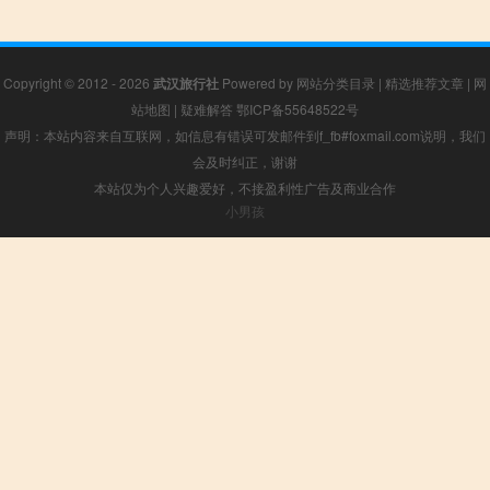
Copyright © 2012 - 2026
武汉旅行社
Powered by
网站分类目录
|
精选推荐文章
|
网
站地图
|
疑难解答
鄂ICP备55648522号
声明：本站内容来自互联网，如信息有错误可发邮件到f_fb#foxmail.com说明，我们
会及时纠正，谢谢
本站仅为个人兴趣爱好，不接盈利性广告及商业合作
小男孩