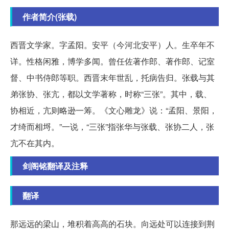
作者简介(张载)
西晋文学家。字孟阳。安平（今河北安平）人。生卒年不
详。性格闲雅，博学多闻。曾任佐著作郎、著作郎、记室
督、中书侍郎等职。西晋末年世乱，托病告归。张载与其
弟张协、张亢，都以文学著称，时称“三张”。其中，载、
协相近，亢则略逊一筹。《文心雕龙》说：“孟阳、景阳，
才绮而相埒。”一说，“三张”指张华与张载、张协二人，张
亢不在其内。
剑阁铭翻译及注释
翻译
那远远的梁山，堆积着高高的石块。向远处可以连接到荆