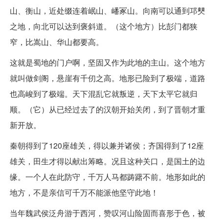
山、衡山，近处缀连着岷山、嶓冢山。向南可以通到邛僰
之地，向北可以达到褒斜道。（这个地方）比彭门都狭
窄，比嵩山、华山都要高。
这就是蜀地的门户啊，坚固又作为此地的主山。这个地方
就叫做剑阁，悬崖有千仞之高。地形已险到了极端，道路
也高峻到了极端。天下混乱它就叛逆，天下太平它就归
顺。（它）从已经过去了的汉朝开始关闭，到了晋朝才重
新开放。
秦朝得到了120座雄关，得以兼并诸侯；齐国得到了12座
雄关，田生才得以献出筹略。况且这种关口，是国土的边
缘。一个人在此防守，千万人马都踌躇不前。地形如此的
地方，不是亲信可千万不能派他坚守此地！
当年魏武侯泛舟游于西河，赞叹河山险固而喜形于色，被