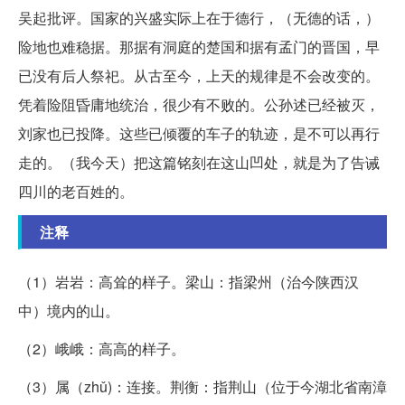
吴起批评。国家的兴盛实际上在于德行，（无德的话，）
险地也难稳据。那据有洞庭的楚国和据有孟门的晋国，早
已没有后人祭祀。从古至今，上天的规律是不会改变的。
凭着险阻昏庸地统治，很少有不败的。公孙述已经被灭，
刘家也已投降。这些已倾覆的车子的轨迹，是不可以再行
走的。（我今天）把这篇铭刻在这山凹处，就是为了告诫
四川的老百姓的。
注释
（1）岩岩：高耸的样子。梁山：指梁州（治今陕西汉
中）境内的山。
（2）峨峨：高高的样子。
（3）属（zhǔ)：连接。荆衡：指荆山（位于今湖北省南漳