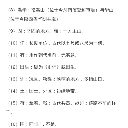
（8）嵩华：指嵩山（位于今河南省登封市境）与华山
（位于今陕西省华阴县境）。
（9）固：坚固的地方。镇：一方主山。
（10）仞：长度单位，古代以七尺或八尺为一仞。
（11）有：用作朝代名前，无实意。
（12）田生：疑为《史记》载田生。
（13）矧：况且。狭隘：狭窄的地方，多指山口。
（14）土：国土。外区：边缘地带。
（15）荷：拿着。戟：古代兵器。趑趄：踌躇不前的样
子。
（16）匪：同“非”，不是。