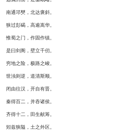
南通邛僰，北达褒斜。
狭过彭碣，高逾嵩华。
惟蜀之门，作固作镇。
是曰剑阁，壁立千仞。
穷地之险，极路之峻。
世浊则逆，道清斯顺。
闭由往汉，开自有晋。
秦得百二，并吞诸侯。
齐得十二，田生献筹。
矧兹狭隘，土之外区。