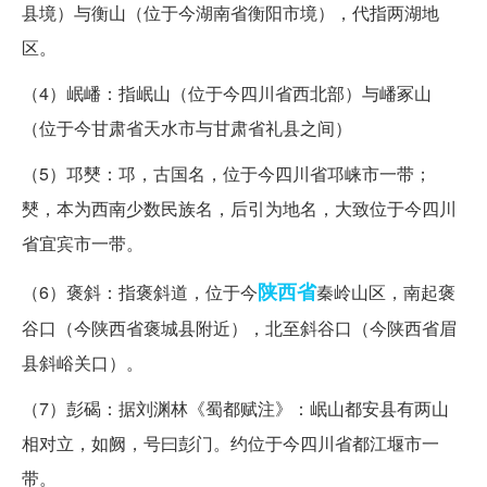
县境）与衡山（位于今湖南省衡阳市境），代指两湖地
区。
（4）岷嶓：指岷山（位于今四川省西北部）与嶓冢山
（位于今甘肃省天水市与甘肃省礼县之间）
（5）邛僰：邛，古国名，位于今四川省邛崃市一带；
僰，本为西南少数民族名，后引为地名，大致位于今四川
省宜宾市一带。
陕西省
（6）褒斜：指褒斜道，位于今
秦岭山区，南起褒
谷口（今陕西省褒城县附近），北至斜谷口（今陕西省眉
县斜峪关口）。
（7）彭碣：据刘渊林《蜀都赋注》：岷山都安县有两山
相对立，如阙，号曰彭门。约位于今四川省都江堰市一
带。