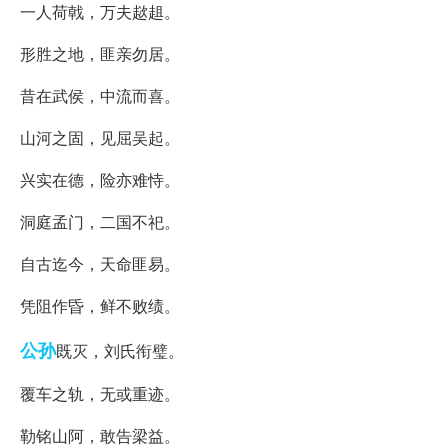
一人荷戟，万夫趑趄。
形胜之地，匪亲勿居。
昔在武侯，中流而喜。
山河之固，见屈吴起。
兴实在德，险亦难恃。
洞庭孟门，二国不祀。
自古迄今，天命匪易。
凭阻作昏，鲜不败绩。
公孙
既灭，刘氏衔璧。
覆车之轨，无或重迹。
勒铭山阿，敢告梁益。