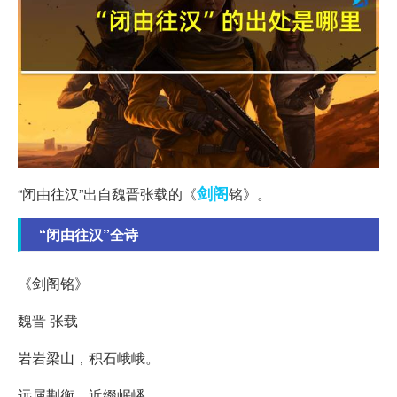
剑阁
“闭由往汉”出自魏晋张载的《
铭》。
“闭由往汉”全诗
《剑阁铭》
魏晋 张载
岩岩梁山，积石峨峨。
远属荆衡，近缀岷嶓。