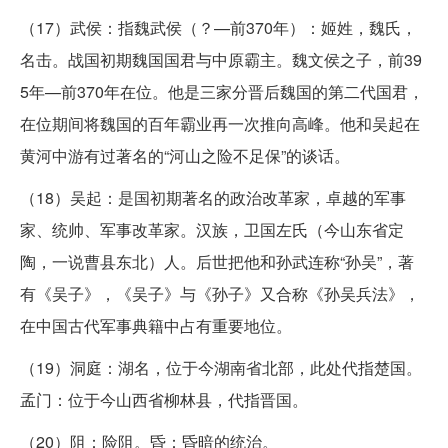
（17）武侯：指魏武侯（？—前370年）：姬姓，魏氏，
名击。战国初期魏国国君与中原霸主。魏文侯之子，前39
5年—前370年在位。他是三家分晋后魏国的第二代国君，
在位期间将魏国的百年霸业再一次推向高峰。他和吴起在
黄河中游有过著名的“河山之险不足保”的谈话。
（18）吴起：是国初期著名的政治改革家，卓越的军事
家、统帅、军事改革家。汉族，卫国左氏（今山东省定
陶，一说曹县东北）人。后世把他和孙武连称“孙吴”，著
有《吴子》，《吴子》与《孙子》又合称《孙吴兵法》，
在中国古代军事典籍中占有重要地位。
（19）洞庭：湖名，位于今湖南省北部，此处代指楚国。
孟门：位于今山西省柳林县，代指晋国。
（20）阻：险阻。昏：昏暗的统治。