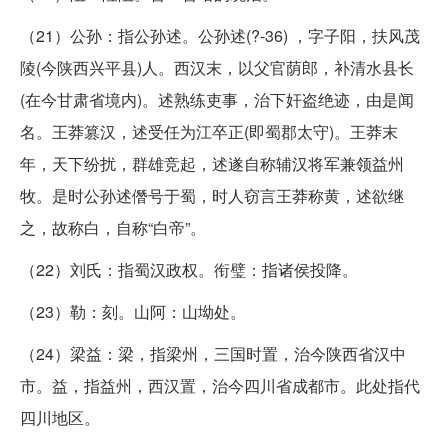
（21）公孙：指公孙述。公孙述(?-36) ，字子阳，扶风茂
陵(今陕西兴平县)人。西汉末，以父官荫郎，补清水县长
(在今甘肃省境内)。述熟练吏事，治下奸盗绝迹，由是闻
名。王莽篡汉，述受任为江卒正(即蜀郡太守)。王莽末
年，天下纷扰，群雄竞起，述遂自称辅汉将军兼领益州
牧。是时公孙述僭号于蜀，时人窃言王莽称黄，述欲继
之，故称白，自称“白帝”。
（22）刘氏：指蜀汉政权。衔璧：指诸侯投降。
（23）勒：刻。山阿：山坳处。
（24）梁益：梁，指梁州，三国时置，治今陕西省汉中
市。益，指益州，西汉置，治今四川省成都市。此处指代
四川地区。