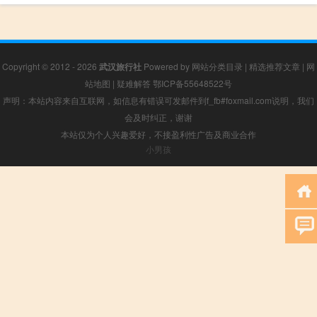
Copyright © 2012 - 2026
武汉旅行社
Powered by
网站分类目录
|
精选推荐文章
|
网
站地图
|
疑难解答
鄂ICP备55648522号
声明：本站内容来自互联网，如信息有错误可发邮件到f_fb#foxmail.com说明，我们
会及时纠正，谢谢
本站仅为个人兴趣爱好，不接盈利性广告及商业合作
小男孩