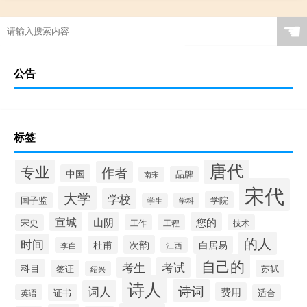
☚
公告
标签
唐代
专业
作者
中国
品牌
南宋
宋代
大学
学校
学院
国子监
学科
学生
宣城
山阴
您的
宋史
工作
工程
技术
的人
时间
次韵
杜甫
白居易
李白
江西
自己的
考生
考试
科目
签证
苏轼
绍兴
诗人
诗词
词人
费用
证书
英语
适合