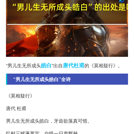
皓白
唐代
杜甫
“男儿生无所成头
”出自
的《莫相疑行》。
“男儿生无所成头皓白”全诗
《莫相疑行》
唐代 杜甫
男儿生无所成头皓白，牙齿欲落真可惜。
忆献三赋蓬莱宫，自怪一日声辉赫。