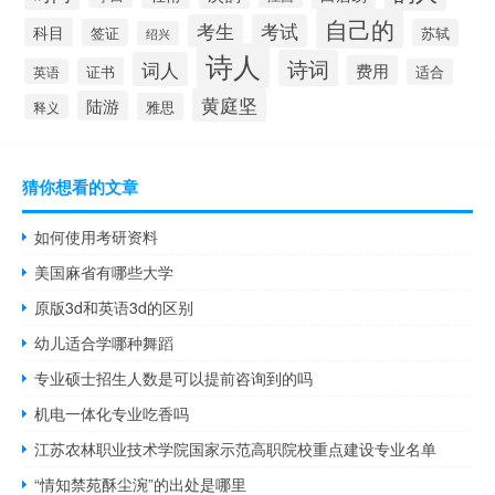
自己的
考生
考试
科目
签证
苏轼
绍兴
诗人
诗词
词人
费用
证书
英语
适合
黄庭坚
陆游
雅思
释义
猜你想看的文章
如何使用考研资料
美国麻省有哪些大学
原版3d和英语3d的区别
幼儿适合学哪种舞蹈
专业硕士招生人数是可以提前咨询到的吗
机电一体化专业吃香吗
江苏农林职业技术学院国家示范高职院校重点建设专业名单
“情知禁苑酥尘涴”的出处是哪里