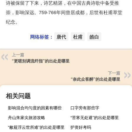
诗被保留了下来，诗艺精湛，在中国古典诗歌中备受推
崇，影响深远。759-766年间曾居成都，后世有杜甫草堂
纪念。
网络标签：
唐代
杜甫
皓白
上一篇
“更嗟别调流纤指”的出处是哪里
下一篇
“奈此众客醉”的出处是哪里
相关问题
影响混合均匀度的因素有哪些
口字旁有那些字
舟山朱家尖旅游攻略
“苦寒无处避”的出处是哪里
“敝屣浮云世所难”的出处是哪里
护资好考吗