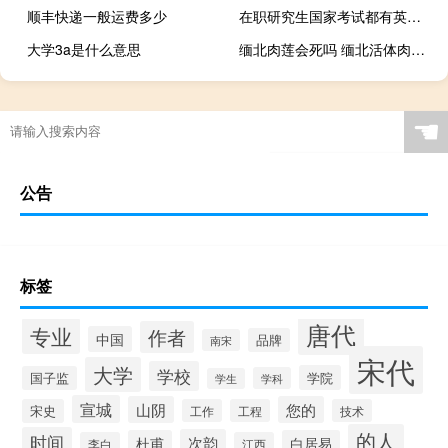
顺丰快递一般运费多少
在职研究生国家考试都有英语科目吗
大学3a是什么意思
缅北肉莲会死吗 缅北活体肉莲什么意思_
☚
公告
标签
唐代
专业
作者
中国
品牌
南宋
宋代
大学
学校
学院
国子监
学科
学生
宣城
山阴
您的
宋史
工作
工程
技术
的人
时间
次韵
杜甫
白居易
李白
江西