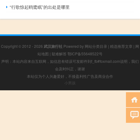
“行歌惊起鸥鹭眠”的出处是哪里
Copyright © 2012 - 2026
武汉旅行社
Powered by
网站分类目录
|
精选推荐文章
|
网
站地图
|
疑难解答
鄂ICP备55648522号
声明：本站内容来自互联网，如信息有错误可发邮件到f_fb#foxmail.com说明，我们
会及时纠正，谢谢
本站仅为个人兴趣爱好，不接盈利性广告及商业合作
小男孩