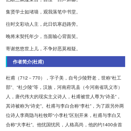
集贤学士如堵墙，观我落笔中书堂。
往时文彩动人主，此日饥寒趋路旁。
晚将末契托年少，当面输心背面笑。
寄谢悠悠世上儿，不争好恶莫相疑。
作者简介(杜甫)
杜甫（712－770），字子美，自号少陵野老，世称“杜工
部”、“杜少陵”等，汉族，河南府巩县（今河南省巩义市）
人，唐代伟大的现实主义诗人，杜甫被世人尊为“诗圣”，
其诗被称为“诗史”。杜甫与李白合称“李杜”，为了跟另外两
位诗人李商隐与杜牧即“小李杜”区别开来，杜甫与李白又
合称“大李杜”。他忧国忧民，人格高尚，他的约1400余首