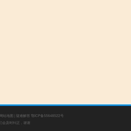
网站地图
|
疑难解答
鄂ICP备55648522号
，我们会及时纠正，谢谢