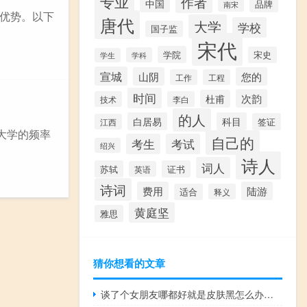
专业
作者
中国
品牌
南宋
优势。以下
唐代
大学
学校
国子监
宋代
学院
宋史
学科
学生
宣城
山阴
您的
工作
工程
时间
次韵
杜甫
技术
李白
的人
白居易
科目
签证
江西
大学的频率
自己的
考生
考试
绍兴
诗人
词人
苏轼
证书
英语
诗词
费用
陆游
适合
释义
黄庭坚
雅思
猜你想看的文章
谈了个女朋友哪都好就是皮肤黑怎么办啊心里纠结